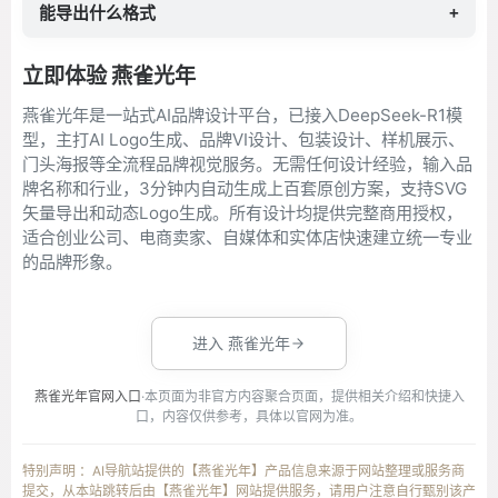
能导出什么格式
+
立即体验 燕雀光年
燕雀光年是一站式AI品牌设计平台，已接入DeepSeek-R1模
型，主打AI Logo生成、品牌VI设计、包装设计、样机展示、
门头海报等全流程品牌视觉服务。无需任何设计经验，输入品
牌名称和行业，3分钟内自动生成上百套原创方案，支持SVG
矢量导出和动态Logo生成。所有设计均提供完整商用授权，
适合创业公司、电商卖家、自媒体和实体店快速建立统一专业
的品牌形象。
进入 燕雀光年
燕雀光年官网入口
·本页面为非官方内容聚合页面，提供相关介绍和快捷入
口，内容仅供参考，具体以官网为准。
特别声明 ：AI导航站提供的【燕雀光年】产品信息来源于网站整理或服务商
提交，从本站跳转后由【燕雀光年】网站提供服务，请用户注意自行甄别该产