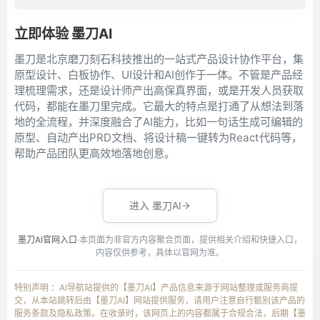
立即体验 墨刀AI
墨刀是北京磨刀刻石科技推出的一站式产品设计协作平台，集
原型设计、白板协作、UI设计和AI创作于一体。不管是产品经
理梳理需求，还是设计师产出高保真界面，或是开发人员获取
代码，都能在墨刀里完成。它最大的特点是打通了从想法到落
地的全流程，并深度融合了AI能力，比如一句话生成可编辑的
原型、自动产出PRD文档、将设计稿一键转为React代码等，
帮助产品团队更高效地落地创意。
进入 墨刀AI
墨刀AI官网入口
·本页面为非官方内容聚合页面，提供相关介绍和快捷入口，
内容仅供参考，具体以官网为准。
特别声明 ：AI导航站提供的【墨刀AI】产品信息来源于网站整理或服务商提
交，从本站跳转后由【墨刀AI】网站提供服务，请用户注意自行甄别该产品的
服务条款及隐私政策。在收录时，该网页上的内容都属于合规合法，后期【墨