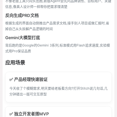
不像老版工具只闷头出图,新版Agent会先问品牌调性、目标用户、关键
信息,像真人设计师一样帮你把需求理清楚
反向生成PRD文档
根据生成的界面自动倒推出产品需求文档,接手别人项目或做汇报时,省
掉自己从头拆解产品逻辑的时间
Gemini大模型打底
背后跑的是Google的Gemini 3系列,标准模式用Flash追求速度,实验模
式用Pro保证品质
应用场景
✅ 产品经理快速验证
今天收了个模糊需求,明天要给老板看方向?打开Stitch说几句话,几
分钟搓出一版可交互原型
✅ 独立开发者搭MVP