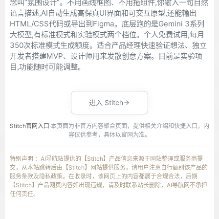
念叫“氛围设计”。不用画线框图、不用拖组件,你输入一句自然
语言描述,AI自动生成高保真UI界面和可交互原型,还能输出
HTML/CSS代码或导出到Figma。底层跑的是Gemini 3系列
大模型,有标准模式和实验模式两个档位。个人免费试用,每月
350次标准模式生成额度。适合产品经理快速验证想法、独立
开发者搭建MVP、设计师用来发散创意方案。目前是实验项
目,功能随时可能调整。
进入 Stitch
Stitch官网入口
·本页面为非官方内容聚合页面，提供相关介绍和快捷入口，内
容仅供参考，具体以官网为准。
特别声明 ：AI导航站提供的【Stitch】产品信息来源于网站整理或服务商提
交，从本站跳转后由【Stitch】网站提供服务，请用户注意自行甄别该产品的
服务条款及隐私政策。在收录时，该网页上的内容都属于合规合法，后期
【Stitch】产品网页内容如出现违规，请及时联系站长删除，AI导航网不承担
任何责任。