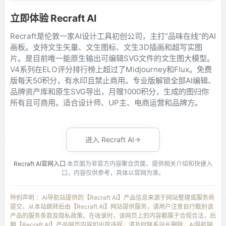
立即体验 Recraft AI
Recraft是伦敦一家AI设计工具初创公司，主打“品味在线”的AI
画板。支持文生矢量、文生图标、文生3D插画和超写实图
片。是目前唯一能原生输出可编辑SVG文件的文生图大模型。
V4系列在ELO评分排行榜上超过了Midjourney和Flux。免费
版每天50积分，有水印且禁止商用。专业版解锁全部AI编辑、
品牌资产库和原生SVG导出，月赠1000积分，生成的图归你
所有且可商用。适合设计师、UP主、电商运营和品牌方。
进入 Recraft AI
Recraft AI官网入口
·本页面为非官方内容聚合页面，提供相关介绍和快捷入
口，内容仅供参考，具体以官网为准。
特别声明 ：AI导航站提供的【Recraft AI】产品信息来源于网站整理或服务商
提交，从本站跳转后由【Recraft AI】网站提供服务，请用户注意自行甄别该
产品的服务条款及隐私政策。在收录时，该网页上的内容都属于合规合法，后
期【Recraft AI】产品网页内容如出现违规，请及时联系站长删除，AI导航网