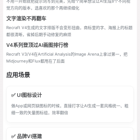
不用一开始就把提示词写到完美，先给个简单想法让AI生成8个不同视
觉方向的版本，选喜欢的那个再继续细化
文字渲染不再翻车
Recraft V4生成的文字排版不会变形扭曲，商标里的字、海报上的标题
都很清晰，省掉后期手动修复的麻烦
V4系列登顶过AI画图排行榜
Recraft V3/V4在Artificial Analysis的Image Arena上拿过第一，把
Midjourney和Flux都甩在了后面
应用场景
✅ UI图标设计
做App或网页缺图标的时候，直接打字让AI生成一套风格统一、粗
细一致的矢量图标组，效率翻倍
✅ 品牌VI搭建