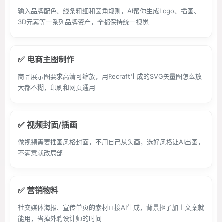
输入品牌配色、线条粗细和圆角规则，AI帮你生成Logo、插画、
3D元素等一系列品牌资产，全都保持统一视觉
✅ 电商主图制作
商品展示图要求高清可缩放，用Recraft生成的SVG矢量图怎么放
大都不糊，印刷和网页通用
✅ 视频封面/插画
做视频需要插画风格封面，不用自己从头画，选好风格让AI出图，
不满意就改局部
✅ 营销物料
社交媒体海报、宣传单页的素材直接AI生成，背景抠了加上文案就
能用，省掉外聘设计师的时间