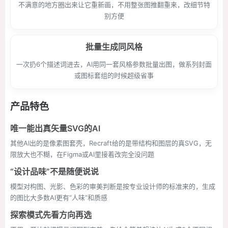
不满意的地方圈出来让它重新画，不用整张图推翻重来，改细节特
别方便
批量生成同风格
一次扔6个描述词进去，AI用同一套风格参数批量出图，做系列封面
或图标套组的时候超级省事
产品特色
唯一能出真矢量SVG的AI
其他AI出的是像素图套壳，Recraft给的是带结构和图层的真SVG，无
限放大也不糊，在Figma或AI里接着改完全没问题
“设计品味”不是随便说说
模型对构图、光影、色彩的审美判断是按专业设计师的标准来的，生成
的图比大多数AI更有“人味”和质感
探索模式先看方向再选