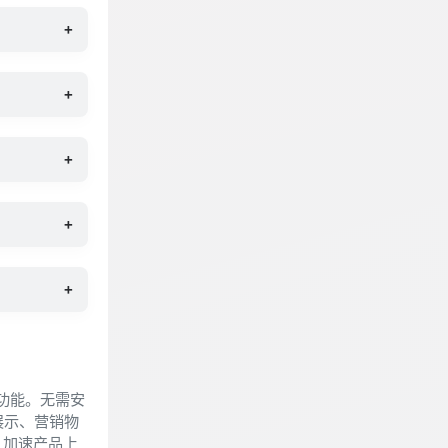
+
+
+
+
+
物功能。无需安
展示、营销物
、加速产品上