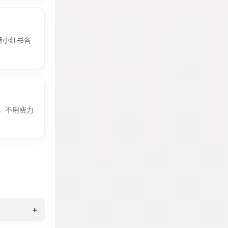
音小红书各
，不用费力
+