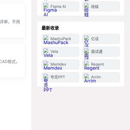
Figma AI
绘蛙
时评审，不用
最新收录
MashuPack
亿话
Vela
面试通
种CAD格式，
Memdex
Regent
夸克PPT
Arrim