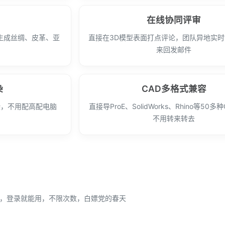
在线协同评审
生成丝绸、皮革、亚
直接在3D模型表面打点评论，团队异地实
图
来回发邮件
染
CAD多格式兼容
染，不用配高配电脑
直接导ProE、SolidWorks、Rhino等50多
不用转来转去
放，登录就能用，不限次数，白嫖党的春天