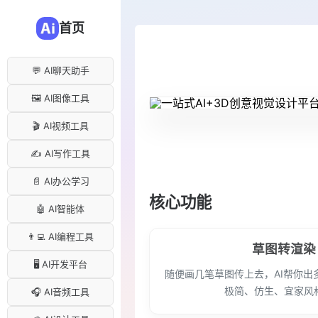
首页
💬 AI聊天助手
🖼️ AI图像工具
🎬 AI视频工具
✍️ AI写作工具
📄 AI办公学习
核心功能
🤖 AI智能体
👨‍💻 AI编程工具
草图转渲染
🖥️ AI开发平台
随便画几笔草图传上去，AI帮你出
极简、仿生、宜家风
🎧 AI音频工具