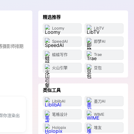
精选推荐
Loomy
LibTV
SpeedAI
即梦AI
等摄影师排期
蛙蛙写作
Trae
火山引擎
豆包
类似工具
LiblibAI
墨刀AI
笔格设计
WIME
帮你渲染出
Holopix
堆友