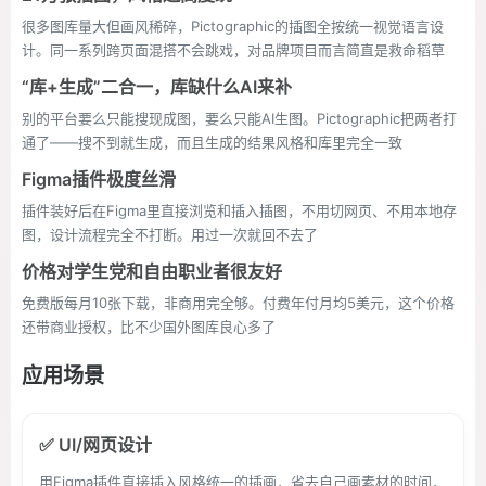
很多图库量大但画风稀碎，Pictographic的插图全按统一视觉语言设
计。同一系列跨页面混搭不会跳戏，对品牌项目而言简直是救命稻草
“库+生成”二合一，库缺什么AI来补
别的平台要么只能搜现成图，要么只能AI生图。Pictographic把两者打
通了——搜不到就生成，而且生成的结果风格和库里完全一致
Figma插件极度丝滑
插件装好后在Figma里直接浏览和插入插图，不用切网页、不用本地存
图，设计流程完全不打断。用过一次就回不去了
价格对学生党和自由职业者很友好
免费版每月10张下载，非商用完全够。付费年付月均5美元，这个价格
还带商业授权，比不少国外图库良心多了
应用场景
✅ UI/网页设计
用Figma插件直接插入风格统一的插画，省去自己画素材的时间，