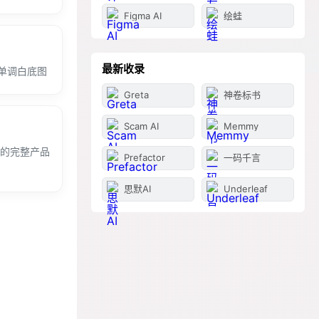
Figma AI
绘蛙
最新收录
单调白底图
Greta
神卷标书
Scam AI
Memmy
局的完整产品
Prefactor
一码千言
思默AI
Underleaf