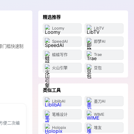
精选推荐
Loomy
LibTV
SpeedAI
即梦AI
零门槛快速制
蛙蛙写作
Trae
火山引擎
豆包
类似工具
LiblibAI
墨刀AI
笔格设计
WIME
方便二次编
Holopix
堆友