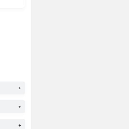
+
+
+