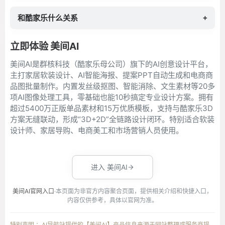
和酷家乐什么关系
+
立即体验 美间AI
美间AI是群核科技（酷家乐母公司）旗下的AI创意设计平台，
主打家居软装设计、AI智能海报、提案PPT自动生成和电商商
品图批量制作。内置发丝级抠图、智能消除、文生素材等20多
项AI图像处理工具，零基础也能10秒搞定专业设计方案。拥有
超过5400万正版单品素材和15万优质模板，支持与酷家乐3D
方案无缝联动，形成“3D+2D”全链路设计闭环。特别适合软装
设计师、家居导购、电商美工和市场营销人员使用。
进入 美间AI
美间AI官网入口
·本页面为非官方内容聚合页面，提供相关介绍和快捷入口，
内容仅供参考，具体以官网为准。
特别声明 ：AI导航站提供的【美间AI】产品信息来源于网站整理或服务商提