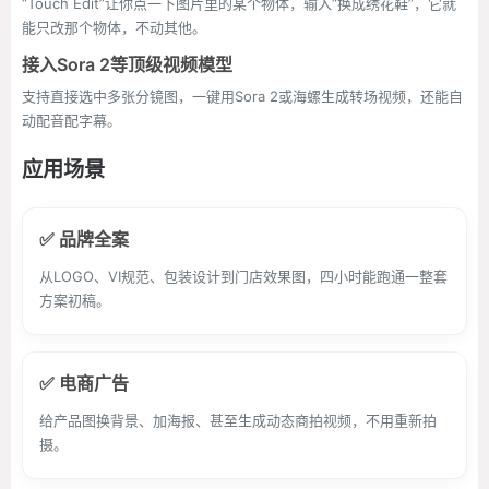
“Touch Edit”让你点一下图片里的某个物体，输入“换成绣花鞋”，它就
能只改那个物体，不动其他。
接入Sora 2等顶级视频模型
支持直接选中多张分镜图，一键用Sora 2或海螺生成转场视频，还能自
动配音配字幕。
应用场景
✅ 品牌全案
从LOGO、VI规范、包装设计到门店效果图，四小时能跑通一整套
方案初稿。
✅ 电商广告
给产品图换背景、加海报、甚至生成动态商拍视频，不用重新拍
摄。