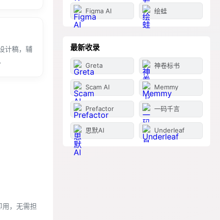
Figma AI
绘蛙
最新收录
设计稿，辅
。
Greta
神卷标书
Scam AI
Memmy
Prefactor
一码千言
思默AI
Underleaf
开即用，无需担