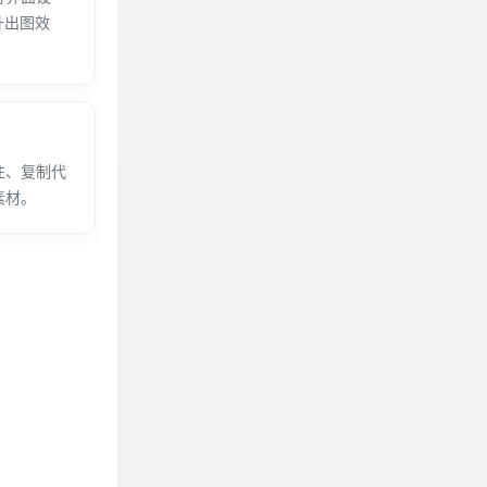
升出图效
注、复制代
素材。