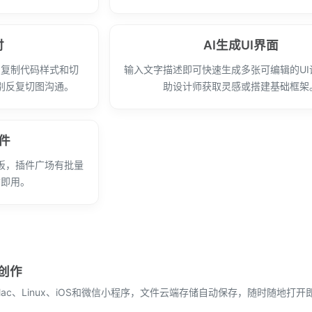
付
AI生成UI界面
、复制代码样式和切
输入文字描述即可快速生成多张可编辑的UI
别反复切图沟通。
助设计师获取灵感或搭建基础框架
件
板，插件广场有批量
拿即用。
创作
Mac、Linux、iOS和微信小程序，文件云端存储自动保存，随时随地打