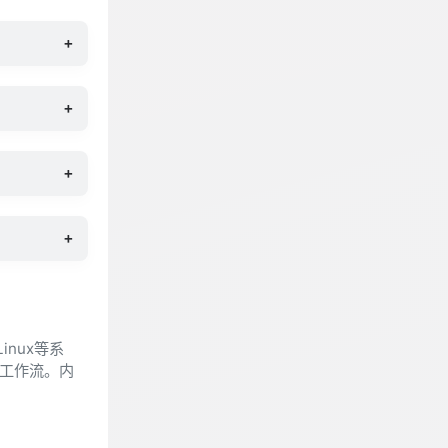
+
+
+
+
nux等系
式工作流。内