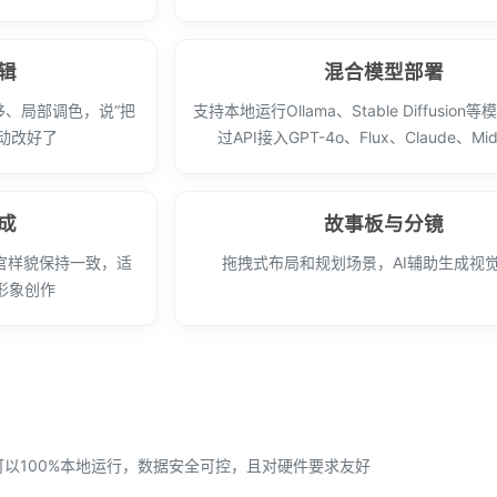
辑
混合模型部署
、局部调色，说“把
支持本地运行Ollama、Stable Diffusio
动改好了
过API接入GPT-4o、Flux、Claude、Midj
成
故事板与分镜
官样貌保持一致，适
拖拽式布局和规划场景，AI辅助生成视
形象创作
可以100%本地运行，数据安全可控，且对硬件要求友好