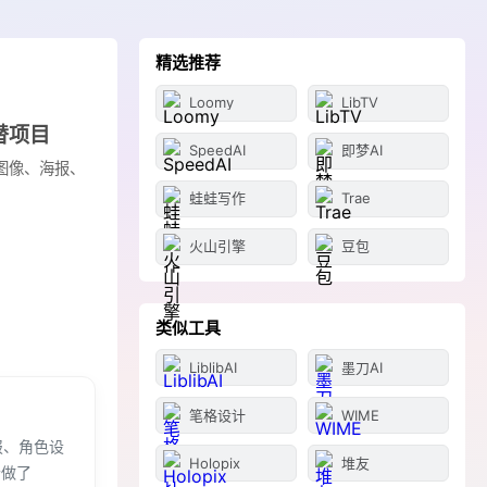
精选推荐
Loomy
LibTV
平替项目
SpeedAI
即梦AI
图像、海报、
蛙蛙写作
Trae
火山引擎
豆包
类似工具
LiblibAI
墨刀AI
笔格设计
WIME
报、角色设
Holopix
堆友
个做了