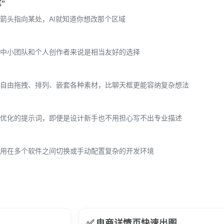
”
箭头指向某处，AI就知道你想改那个区域
中小团队和个人创作者来说是相当友好的选择
自由拖拽、排列、嵌套各种素材，比聊天框更能容纳复杂想法
优化的提示词，即便是设计新手也不用担心写不出专业描述
用在多个软件之间切换或手动配置复杂的开发环境
✅ 电商详情页快速出图