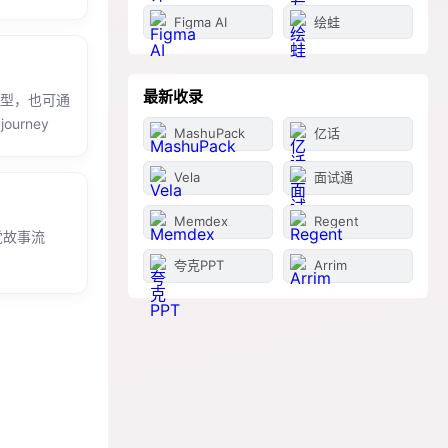
Figma AI
绘蛙
最新收录
n等模型，也可通
ourney
MashuPack
亿话
Vela
面试通
Memdex
Regent
觉故事流
夸克PPT
Arrim