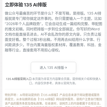
立即体验 135 AI排版
做公众号最痛苦的环节是什么？不是写稿，是排版。135 AI排
版就是专门帮你搞定这件事的。你只需要输入一个主题，比如
“2026年个人品牌趋势”，它会自动生成一篇结构完整、带配图
的推文初稿，同时把排版一步到位全部搞定。你写好的Word
文档也能直接丢进去，AI不会乱改你的原文内容，只负责让版
面变好看。整个过程3秒出稿，不用再去纠结用什么字体、行
间距调多少。平台内置海量版权素材库，覆盖教育、科技、金
融等行业，直接套用不用担心侵权。
进入 135 AI排版
135 AI排版官网入口
·本页面为非官方内容聚合页面，提供相关介绍和快捷入
口，内容仅供参考，具体以官网为准。
特别声明 ：AI导航站提供的【135 AI排版】产品信息来源于网站整理或服务
商提交，从本站跳转后由【135 AI排版】网站提供服务，请用户注意自行甄别
该产品的服务条款及隐私政策。在收录时，该网页上的内容都属于合规合法，