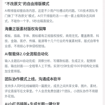
“不改原文”的自由排版模式
AI帮排版却擅自改内容，这是不少用户吐槽过的问题。135技术团队专
门做了“不改原文”模式，AI只干排版的活——统一套上极简杂志风样
式，不碰你一个字，5秒出稿直接交。
海量正版素材版权有保障
模板、插画、字体、图标都有正规版权授权，商用无忧。覆盖教育、科
技、金融、医疗、传媒、能源等十几个行业的专属素材库，版式自带专
业感，不用担心字体侵权赔钱。
AI智能体2.0全流程自动化
输入主题后AI自动完成：洞察分析、写爆款标题、生成正文、配图排
版、输出封面——全程零人工干预。实测1分钟生成1500字结构化文稿
加全套排版。
团队协作模式上线，沟通成本砍半
支持多人同时在线编辑同一篇图文，成员之间共享文章、图片、素材，
评论直接写在文章里。个人会员免费创建2个团队，小团队协作不用额
外花钱。
AI小红书排版+生成长图一键分发