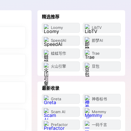
精选推荐
Loomy
LibTV
SpeedAI
即梦AI
蛙蛙写作
Trae
火山引擎
豆包
最新收录
Greta
神卷标书
Scam AI
Memmy
Prefactor
一码千言