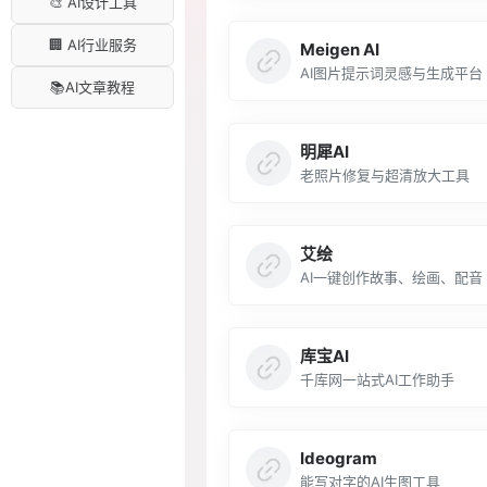
🎨 AI设计工具
🏢 AI行业服务
Meigen AI
AI图片提示词灵感与生成平台
📚AI文章教程
明犀AI
老照片修复与超清放大工具
艾绘
AI一键创作故事、绘画、配音
库宝AI
千库网一站式AI工作助手
Ideogram
能写对字的AI生图工具