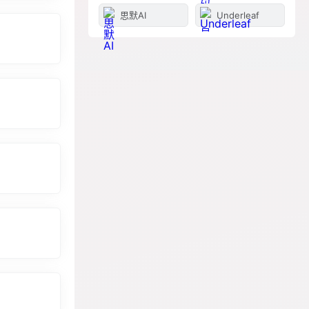
思默AI
Underleaf