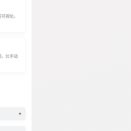
前可视化，
图，比手动
+