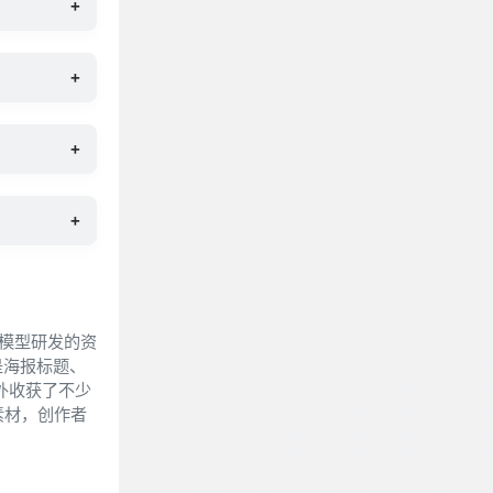
+
+
+
+
扩散模型研发的资
是海报标题、
海外收获了不少
素材，创作者