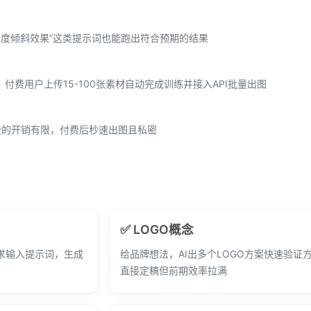
30度倾斜效果”这类提示词也能跑出符合预期的结果
材，付费用户上传15-100张素材自动完成训练并接入API批量出图
费的开销有限，付费后秒速出图且私密
✅ LOGO概念
需求输入提示词，生成
给品牌想法，AI出多个LOGO方案快速验证
直接定稿但前期效率拉满