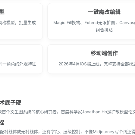
型
一键魔改编辑
属风格模型，批量生成
Magic Fill换物、Extend无限扩图，Canv
组合拼贴
移动端创作
同一角色的外观特征
2026年4月iOS端上线，完整支持全部
，技术底子硬
i是谷歌首个文生图系统的核心研究者，首席科学家Jonathan Ho是扩散模型
捏
衬线体或无衬线体，还有字距、层级控制，不像Midjourney写个词还