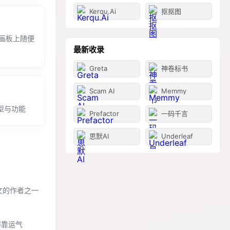
Kerqu.Ai
抠抠图
as画板上随便
最新收录
Greta
神卷标书
Scam AI
Memmy
模型与功能
Prefactor
一码千言
思默AI
Underleaf
论文的作者之一
得靠运气