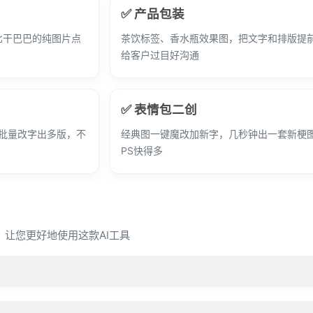
✅ 产品包装
态，比干巴巴的纯图片点
茶饮标签、香水瓶效果图，把文字和排版提
给客户过目好沟通
✅ 表情包二创
板批量改字出多版，不
经典图一键魔改加新字，几秒钟出一套新梗
PS快得多
问，让您更好地使用这款AI工具