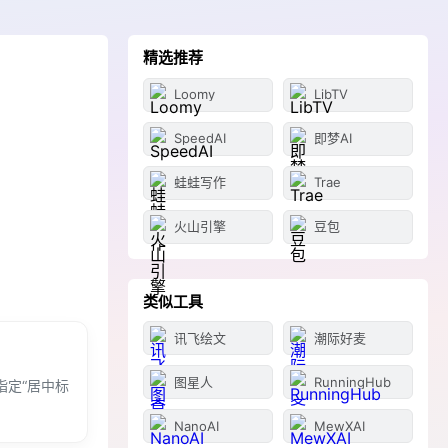
精选推荐
Loomy
LibTV
SpeedAI
即梦AI
蛙蛙写作
Trae
火山引擎
豆包
类似工具
讯飞绘文
潮际好麦
图星人
RunningHub
指定“居中标
NanoAI
MewXAI