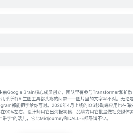
由前Google Brain核心成员创立，团队里有参与Transformer和
几乎所有AI生图工具都头疼的问题——图片里的文字写不对。无论
ogram都能把字给你写对。2026年4月上线的iOS移动端应用也在
在90%左右。设计师用它出海报初稿，品牌方用它批量做社交媒体
”的活儿，它比Midjourney和DALL-E都靠谱不少。