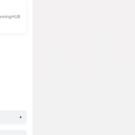
ingHUB
+