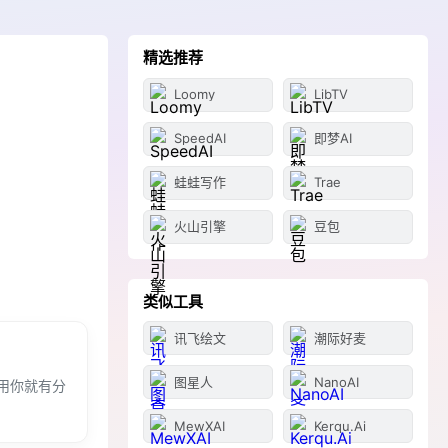
精选推荐
Loomy
LibTV
SpeedAI
即梦AI
蛙蛙写作
Trae
火山引擎
豆包
类似工具
讯飞绘文
潮际好麦
图星人
NanoAI
用你就有分
MewXAI
Kerqu.Ai