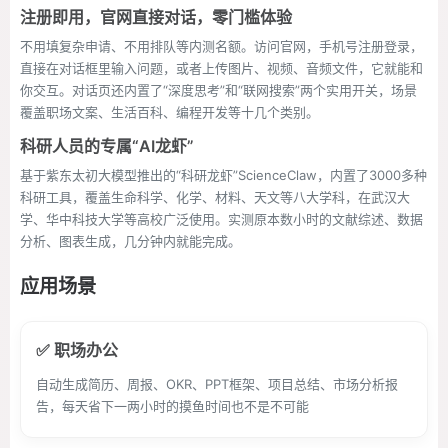
注册即用，官网直接对话，零门槛体验
不用填复杂申请、不用排队等内测名额。访问官网，手机号注册登录，
直接在对话框里输入问题，或者上传图片、视频、音频文件，它就能和
你交互。对话页还内置了“深度思考”和“联网搜索”两个实用开关，场景
覆盖职场文案、生活百科、编程开发等十几个类别。
科研人员的专属“AI龙虾”
基于紫东太初大模型推出的“科研龙虾”ScienceClaw，内置了3000多种
科研工具，覆盖生命科学、化学、材料、天文等八大学科，在武汉大
学、华中科技大学等高校广泛使用。实测原本数小时的文献综述、数据
分析、图表生成，几分钟内就能完成。
应用场景
✅ 职场办公
自动生成简历、周报、OKR、PPT框架、项目总结、市场分析报
告，每天省下一两小时的摸鱼时间也不是不可能