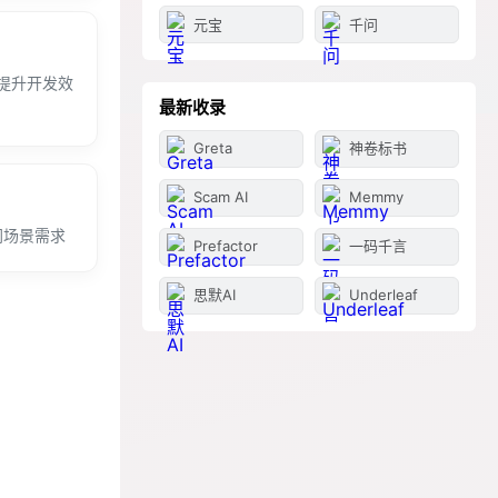
元宝
千问
提升开发效
最新收录
Greta
神卷标书
Scam AI
Memmy
同场景需求
Prefactor
一码千言
思默AI
Underleaf