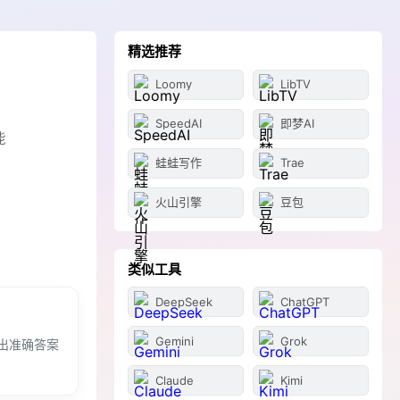
精选推荐
Loomy
LibTV
SpeedAI
即梦AI
能
蛙蛙写作
Trae
火山引擎
豆包
类似工具
DeepSeek
ChatGPT
Gemini
Grok
出准确答案
Claude
Kimi