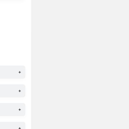
+
+
+
+