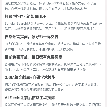
深度搜索逐篇核实验证，标记与需求100%匹配的核心文献。不是靠
猜，而是逐条验证标题、摘要和全文内容后才给Perfect标签
打通“搜-存-追”知识闭环
Scholar Search找到论文一键入库，文献库收藏影响AI Feeds自动推荐
偏好。从检索到阅读到追踪，不用在Zotero和搜索引擎间反复横跳
自然语言提问，像导师一样交流
用大白话问AI，系统能理解研究意图。想搜大语言模型在医疗领域的最
新应用，直接打字就行，不用来回换关键词反复试
目前免费开放，每日都有免费额度
普通用户每日都有多次深度验证搜索额度，复旦师生还可免费使用Plus
版本。相比同类学术工具，免费额度对日常科研来说基本够用
3.6亿篇文献库+自研学术模型
构建了超3.6亿篇学术文献索引库，自研模型经百万级学术论文训练，
能精准识别复杂科研逻辑和多层次研究需求
AI Feeds让前沿信息主动找你
设置好细分研究领域和筛选条件，系统每天自动监控新文献，只把值得