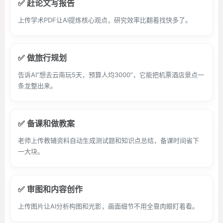
✅ 赶论文写报告
上传学术PDF让AI提炼核心观点，研究效率比翻着找快多了。
✅ 做旅行规划
告诉AI“想去云南玩5天，预算人均3000”，它能把机票酒店景点一
条龙整出来。
✅ 备课和做教案
老师上传教辅资料自动生成测试题和知识点总结，备课时间省下
一大块。
✅ 审图和内容创作
上传图片让AI分析构图和光影，画面细节不用全靠肉眼盯着看。