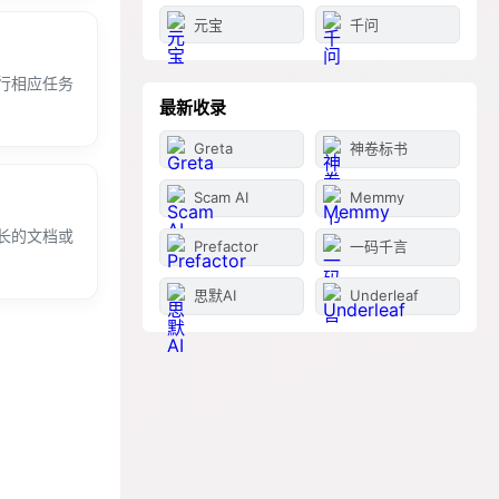
元宝
千问
行相应任务
最新收录
Greta
神卷标书
Scam AI
Memmy
较长的文档或
Prefactor
一码千言
思默AI
Underleaf