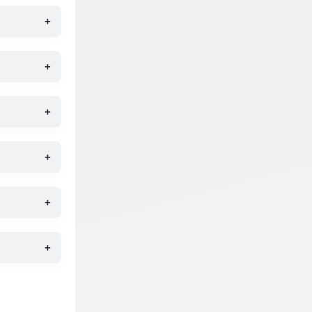
+
+
+
+
+
+