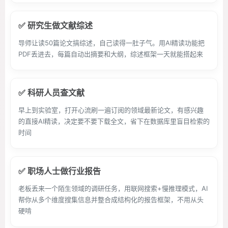
✅ 研究生做文献综述
导师让读50篇论文搞综述，自己读得一肚子气。用AI精读功能把
PDF丢进去，每篇自动出摘要和大纲，综述框架一天就能搭起来
✅ 科研人员查文献
早上到实验室，打开心流刷一遍订阅的领域最新论文，有感兴趣
的直接AI精读，决定要不要下载全文，省下在数据库里盲目检索的
时间
✅ 职场人士做行业报告
老板丢来一个陌生领域的调研任务，用联网搜索+慢推理模式，AI
帮你从多个维度搜集信息并整合成结构化的报告框架，不用从头
硬啃