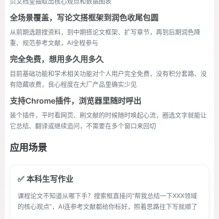
页文档里抽取出核心观点和数据图表
全场景覆盖，写论文搭框架到润色收尾包圆
从前期选题搜资料，到中期搭论文框架、扩写章节，再到后期润色降
重、规范参考文献，AI全程参与
完全免费，想用多久用多久
目前基础功能和学术相关功能对个人用户完全免费，没有积分套路、没
有隐藏收费，良心程度在大厂产品里确实少见
支持Chrome插件，浏览器里随时呼出
装个插件，平时看网页、刷文献的时候随时唤起心流，圈选文字就能让
它总结、翻译或继续追问，不需要在多个窗口来回切
应用场景
✅ 本科生写作业
课程论文不知道从哪下手？搜索框直接问“帮我总结一下XXX领域
的核心观点”，AI连参考文献都给你标好，照着思路往下写就顺了