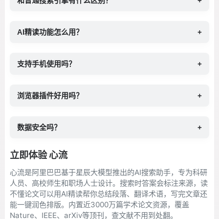
和普通搜索引擎有什么区别？
+
AI精读功能怎么用？
+
支持手机使用吗？
+
浏览器插件好用吗？
+
数据安全吗？
+
立即体验 心流
心流是阿里巴巴基于星辰大模型推出的AI搜索助手，专为科研
人员、高校师生和职场人士设计。搜索时答案会标注来源，读
不懂论文可以用AI精读帮你总结段落、翻译术语，写完文章还
能一键润色排版。内置近3000万篇学术论文资源，覆盖
Nature、IEEE、arXiv等顶刊，查文献不用到处翻。