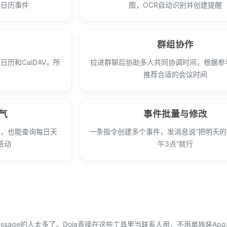
成日历事件
图，OCR自动识别并创建提醒
群组协作
le日历和CalDAV，所
拉进群聊后协助多人共同协调时间，根据参
步
推荐合适的会议时间
气
事件批量与修改
息，也能查询每日天
一条指令创建多个事件，发消息说“把明天
活动
午3点”就行
NE、iMessage的人太多了。Dola直接在这些工具里当联系人用，不用单独装A