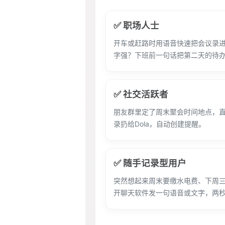
✅ 职场人士
开车或赶路时用语音快速把会议录
字强？下班前一句话把第二天的待
✅ 社交活跃者
朋友群里定了周末聚会时间地点，
录扔给Dola，自动创建提醒。
✅ 随手记录型用户
突然想起来周末要缴水电费、下周
开聊天软件发一句语音或文字，两