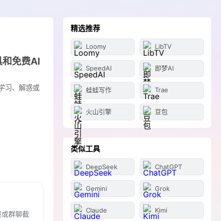
精选推荐
Loomy
LibTV
和免费AI
SpeedAI
即梦AI
户学习、解惑或
蛙蛙写作
Trae
火山引擎
豆包
类似工具
DeepSeek
ChatGPT
Gemini
Grok
Claude
Kimi
报或群聊截