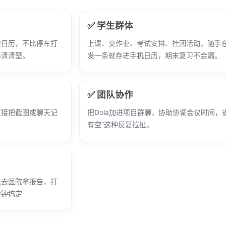
✅ 学生群体
进日历，不比停车打
上课、交作业、考试安排、社团活动，随手
办清清楚。
发一条就存进手机日历，期末复习不会漏。
✅ 团队协作
直接把截图或聊天记
把Dola加进项目群聊，协助协调会议时间，
有空”这种反复拉扯。
三去医院拿报告，打
秒钟搞定