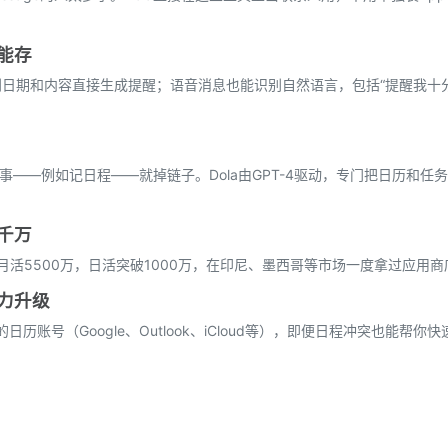
能存
别日期和内容直接生成提醒；语音消息也能识别自然语言，包括“提醒我十
事——例如记日程——就掉链子。Dola由GPT-4驱动，专门把日历和任
千万
亿，月活5500万，日活突破1000万，在印尼、墨西哥等市场一度拿过应用
力升级
历账号（Google、Outlook、iCloud等），即便日程冲突也能帮你