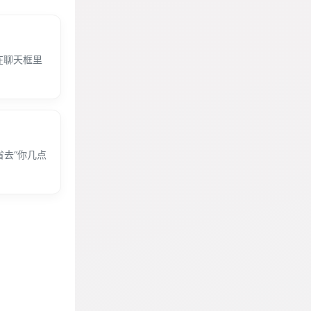
在聊天框里
省去“你几点