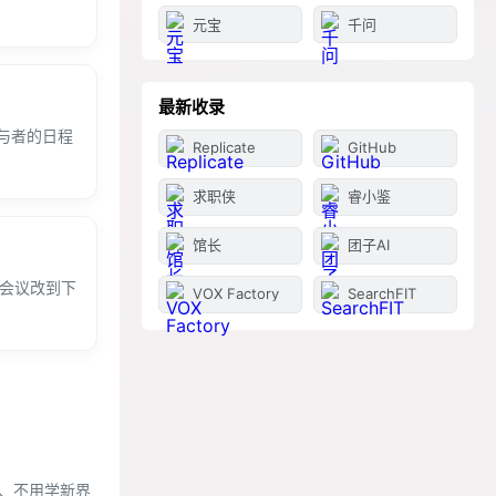
元宝
千问
最新收录
与者的日程
Replicate
GitHub
求职侠
睿小鉴
馆长
团子AI
的会议改到下
VOX Factory
SearchFIT
pp、不用学新界