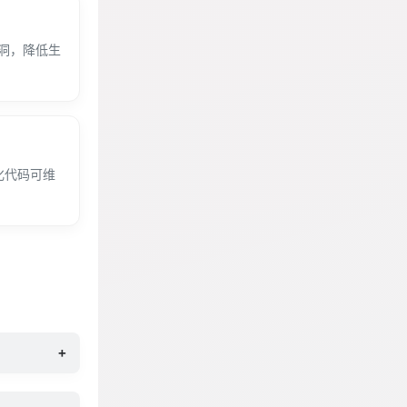
 漏洞，降低生
化代码可维
+