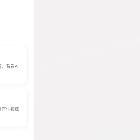
，看看AI
资医生锻炼