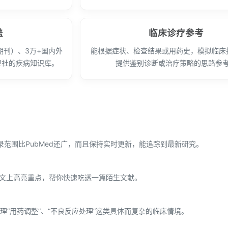
盖
临床诊疗参考
心期刊）、3万+国内外
能根据症状、检查结果或用药史，模拟临床
卫社的疾病知识库。
提供鉴别诊断或治疗策略的思路参
录范围比PubMed还广，而且保持实时更新，能追踪到最新研究。
在原文上高亮重点，帮你快速吃透一篇陌生文献。
“用药调整”、“不良反应处理”这类具体而复杂的临床情境。