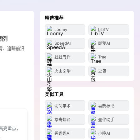
精选推荐
Loomy
LibTV
病例
SpeedAI
即梦AI
情、追踪前沿
蛙蛙写作
Trae
火山引擎
豆包
类似工具
切问学术
喜鹊标书
象寄翻译
壹伴助手
高亮重点，
蝉妈妈AI
小晓AI
。