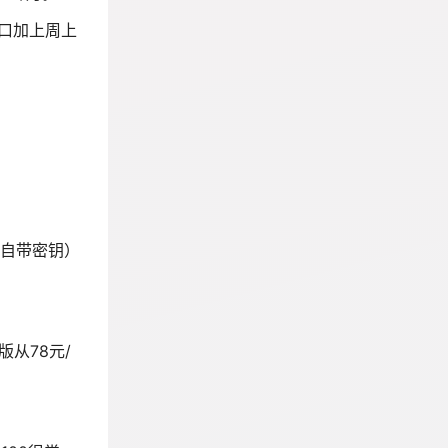
窗口加上周上
。
K（自带密钥）
版从78元/