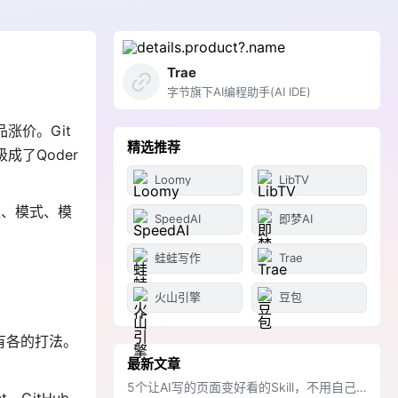
Trae
字节旗下AI编程助手(AI IDE)
涨价。Git
精选推荐
成了Qoder
Loomy
LibTV
位、模式、模
SpeedAI
即梦AI
蛙蛙写作
Trae
火山引擎
豆包
各有各的打法。
最新文章
5个让AI写的页面变好看的Skill，不用自己调样式