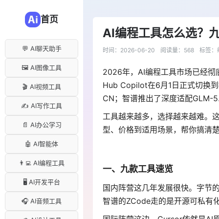
首页
AI编程工具怎么选？
💬 AI聊天助手
时间：2026-06-20
阅读量：568
标签：
🖼️ AI图像工具
2026年，AI编程工具市场已经
Hub Copilot在6月1日正式切换
🎬 AI视频工具
CN
；智谱推出了深度适配GLM-5.2
✍️ AI写作工具
工具越来越多，选择越来越难。这
📄 AI办公学习
型、价格到适用场景，帮你搞清
🤖 AI智能体
👨‍💻 AI编程工具
一、九款工具速览
🖥️ AI开发平台
国内阵营这几年发展很快。字节的Tr
智谱的ZCode走的是开源可私有
🎧 AI音频工具