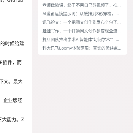
，GitHub
老师做微课，终于不用自己剪视频了，推荐VibeKnow
AI漫剧运镜提示词：从缓推到S形穿梭，覆盖情绪叙事与转场实战
讯飞绘文：一个把图文创作到发布全包了的AI工作台
蛙蛙写作：一个打通网文创作到变现全流程的AI工作台
复旦团队推出学术AI智能体“切问学术”：从想idea到跑实验，帮你搞定科研体力活
要的时候给建
科大讯飞Loomy体验两周：真实的优缺点都在这了
DE插件，而
上下文
。最大
溯。企业版经
三大能力
。Z