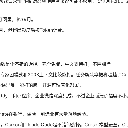
“500次快速请求”的限制对高频使用者来说可能不够用，实测月花$60-$
ro订阅里，$20/月。
0美元/月，但超出额度后按Token计费。
国内版是个不错的选择。完全免费，中文支持好，不用翻墙。
的专家团模式和200K上下文比较能打。任务解决率据称超越了Cur
ode是唯一能打的牌。开源可私有化部署。
Buddy，和小程序、企业微信深度集成。不过企业版涨价幅度不
mate在银行、保险、制造业有大量落地经验。
sor和Claude Code是不错的选择。Cursor模型最全，Clau