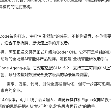
IDE的代表，Anthropic的Claude Code直接下场做终端Agent
计费模式的彻底重构。
 Code架构打造，主打“AI副驾驶”的感觉，不抢你键盘，在你需
好
，适合不想折腾、想快速上手的开发者。
5月，阿里把通义灵码正式升级为Qoder CN
。它不再是单纯的I
动端的全场景AI智能体产品矩阵
。定位是“全栈智能研发助手”
。
Code Agent内核。它深度适配GLM-5.2，支持真正可用的1M
信创、政务这些对数据安全要求极高的场景里是刚需。
an模式——需求、方案、代码、测试全流程自动化，但每一步都可追
要求高的企业。
了4.0版本，4月上线了语音输入、浏览器操作和Figma双向转换
百度的思路是把AI从“执行者”变成“先思考再行动”的助手。