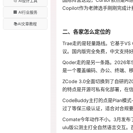
国际阵营这边，Cursor依然是AI原生
🎨 AI设计工具
Copilot作为老牌选手刚刚完成
🏢 AI行业服务
📚AI文章教程
二、各家怎么定位的
Trae走的是轻量路线。它基于VS
议。国内版完全免费，中文支持
Qoder走的是另一条路。2026年
是一个覆盖编码、办公、终端、移
ZCode 3.0全面切换到了自研的Z
的特点是开源可私有化部署，在
CodeBuddy主打的点是Pl
过了等保三级认证，适合对合规
Comate今年动作不小。3月发布
ulu版公测主打全自然语言交互。