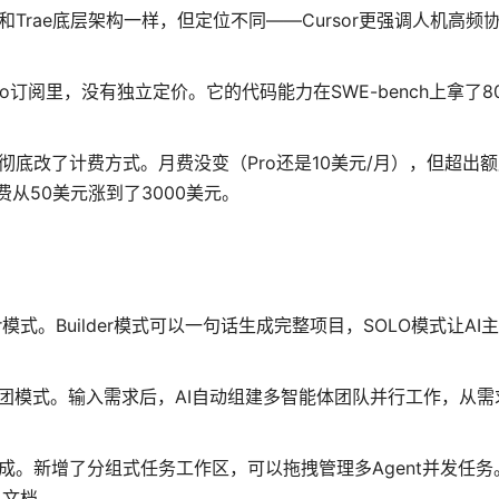
。它和Trae底层架构一样，但定位不同——Cursor更强调人机高频
de Pro订阅里，没有独立定价。它的代码能力在SWE-bench上拿了8
年6月1日彻底改了计费方式。月费没变（Pro还是10美元/月），但超出额
从50美元涨到了3000美元。
r模式
。Builder模式可以一句话生成完整项目，SOLO模式让AI
和专家团模式。输入需求后，AI自动组建多智能体团队并行工作，从
可视化集成。新增了分组式任务工作区，可以拖拽管理多Agent并发任务
目文档
。