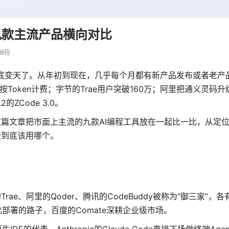
九款主流产品横向对比
编程
彻底变天了。从年初到现在，几乎每个月都有新产品发布或者老产品
到按Token计费；字节的Trae用户突破160万
；阿里把通义灵码升级
的ZCode 3.0。
篇文章把市面上主流的九款AI编程工具放在一起比一比，从定
楚到底该用哪个。
ae、阿里的Qoder、腾讯的CodeBuddy被称为“御三家”，
化部署的路子，百度的Comate深耕企业级市场。