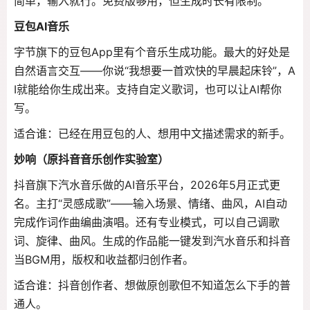
简单，输入就行。免费版够用，但生成时长有限制。
豆包AI音乐
字节旗下的豆包App里有个音乐生成功能。最大的好处是
自然语言交互——你说“我想要一首欢快的早晨起床铃”，A
I就能给你生成出来。支持自定义歌词，也可以让AI帮你
写。
适合谁：已经在用豆包的人、想用中文描述需求的新手。
妙响（原抖音音乐创作实验室）
抖音旗下汽水音乐做的AI音乐平台，2026年5月正式更
名。主打“灵感成歌”——输入场景、情绪、曲风，AI自动
完成作词作曲编曲演唱。还有专业模式，可以自己调歌
词、旋律、曲风。生成的作品能一键发到汽水音乐和抖音
当BGM用，版权和收益都归创作者。
适合谁：抖音创作者、想做原创歌但不知道怎么下手的普
通人。