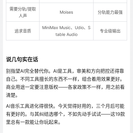
需要分轨/提取
Moises
分轨能力最强
人声
MiniMax Music、Udio、S
追求音质
专业级输出
table Audio
说几句实在话
别指望AI完全替代你。AI是工具，审美和方向把控还得靠
自己。不同工具擅长的东西不一样，组合着用效果更好。
商业用途一定要注意版权——各家政策不一样，用之前看
清楚。
AI音乐工具进化得很快。今天觉得好用的，三个月后可能
有更好的。与其纠结选哪个，不如先动手试试——这19款
里总有一款能让你玩起来。