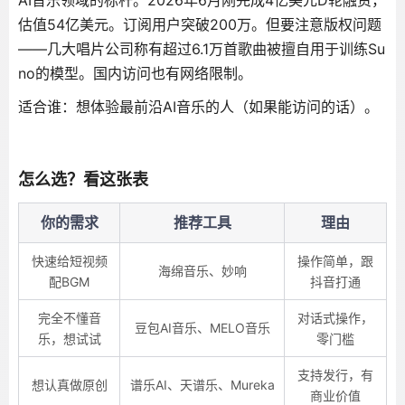
AI音乐领域的标杆。2026年6月刚完成4亿美元D轮融资，
估值54亿美元。订阅用户突破200万。但要注意版权问题
——几大唱片公司称有超过6.1万首歌曲被擅自用于训练Su
no的模型。国内访问也有网络限制。
适合谁：想体验最前沿AI音乐的人（如果能访问的话）。
怎么选？看这张表
你的需求
推荐工具
理由
快速给短视频
操作简单，跟
海绵音乐、妙响
配BGM
抖音打通
完全不懂音
对话式操作，
豆包AI音乐、MELO音乐
乐，想试试
零门槛
支持发行，有
想认真做原创
谱乐AI、天谱乐、Mureka
商业价值