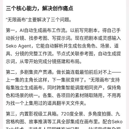
三个核心能力，解决创作痛点
“无限画布”主要解决了三个问题。
第一，AI自动生成画布工作流。以前写完剧本，得自己手
动拆分镜、找参考图、写提示词。现在把剧本或灵感输入
Seko Agent，它能自动解析并生成包含角色、场景、道
具、分镜的完整工作流
。节点式关联参考图，自动生成提
示词，从零开始完成分镜搭建和布局。
第二，多剧集资产贯通。做长篇连载最怕前后对不上——
上一集的主角长这样，下一集就变样了。“无限画布”支持
每集独立生成画布，同时跨集智能调度相同资产，保持角
色和场景的统一
。各集、各项目的素材随取随用，不用再
为找一个上集用过的道具翻半天文件夹
。
第三，内置影视级工具箱。720度全景、多角度拍摄、九
宫格构图、故事推演等工具全部集成在画布里
。配合Seko