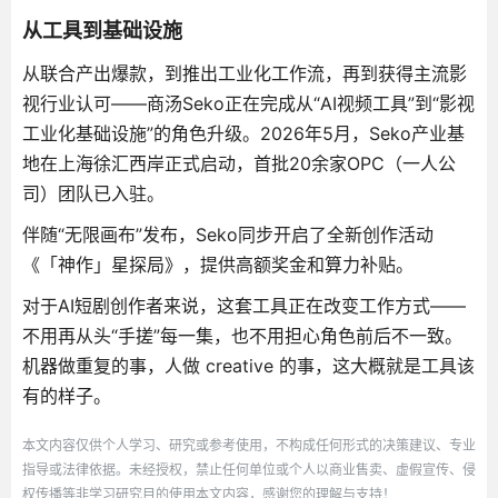
从工具到基础设施
从联合产出爆款，到推出工业化工作流，再到获得主流影
视行业认可——商汤Seko正在完成从“AI视频工具”到“影视
工业化基础设施”的角色升级
。2026年5月，Seko产业基
地在上海徐汇西岸正式启动，首批20余家OPC（一人公
司）团队已入驻。
伴随“无限画布”发布，Seko同步开启了全新创作活动
《「神作」星探局》，提供高额奖金和算力补贴
。
对于AI短剧创作者来说，这套工具正在改变工作方式——
不用再从头“手搓”每一集，也不用担心角色前后不一致。
机器做重复的事，人做 creative 的事，这大概就是工具该
有的样子。
本文内容仅供个人学习、研究或参考使用，不构成任何形式的决策建议、专业
指导或法律依据。未经授权，禁止任何单位或个人以商业售卖、虚假宣传、侵
权传播等非学习研究目的使用本文内容，感谢您的理解与支持！