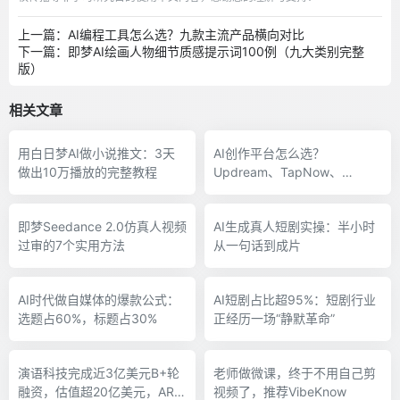
上一篇：AI编程工具怎么选？九款主流产品横向对比
下一篇：即梦AI绘画人物细节质感提示词100例（九大类别完整
版）
相关文章
用白日梦AI做小说推文：3天
AI创作平台怎么选？
做出10万播放的完整教程
Updream、TapNow、
LibTV、Lovart一次讲清楚
即梦Seedance 2.0仿真人视频
AI生成真人短剧实操：半小时
过审的7个实用方法
从一句话到成片
AI时代做自媒体的爆款公式：
AI短剧占比超95%：短剧行业
选题占60%，标题占30%
正经历一场“静默革命”
演语科技完成近3亿美元B+轮
老师做微课，终于不用自己剪
融资，估值超20亿美元，ARR
视频了，推荐VibeKnow