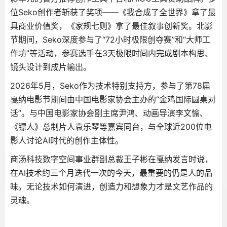
位Seko创作者斩获了奖项——《我合成了全世界》拿了最
具商业价值奖，《家规七则》拿了最佳叙事创新奖
。北影
节期间，Seko深度参与了“72小时极限创夺赛”和“大师工
作坊”等活动，参赛选手在3天极限时间内完成剧本构思、
镜头设计到成片输出
。
2026年5月，Seko作为技术特别支持方，参与了第78届
戛纳电影节期间由中国电影家协会主办的“金鸡国际圆桌对
话”
。与中国电影家协会副主席尹鸿、动画导演李文愉、
《镖人》总制片人袁乐琴等嘉宾同台，与全球近200位电
影人讨论AI时代的创作主体性
。
商汤科技数字空间事业群副总裁王子彬在戛纳发言时说，
在AI技术约三个月迭代一次的今天，最重要的仍是人的品
味。无论技术如何演进，创造力和想象力才是文艺作品的
灵魂
。