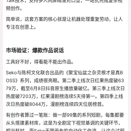
Talk技术，支持多人同屏精准对口型，一站式完成复杂视
频创作
。
简单说，这套方案的核心就是让机器处理重复劳动，让人
专注在创意上
。
市场验证：爆款作品说话
工具好不好，得看能不能出作品。
Seko与陈柯文化联合出品的《聚宝仙盆之杂灵根才是真B
OSS》系列，成绩很亮眼
。第二季上线次日红果热度破63
79万，截至6月8日抖音原生播放量破亿
。第三季上线次日
热度破7203万，红果漫剧榜连续5天排第一
。第四季上线
次日热度破8044万，漫剧榜连续四天位居榜首
。
有创作者算过一笔账：做一部99集的系列短剧，每集都要
从头搭建素材库，这是为全剧定下视觉基调的关键环节，
相当耗时
。而Seko无限画布的自动化工作流，让这个过程