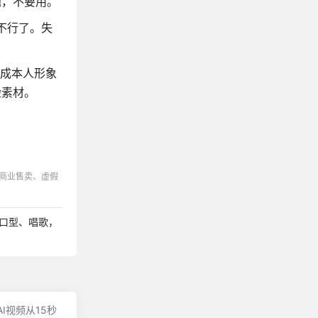
题，不要用。
不行了。失
生成本人形象
脸素材。
商业售卖、虚假
对口型、唱歌，
：AI视频从15秒