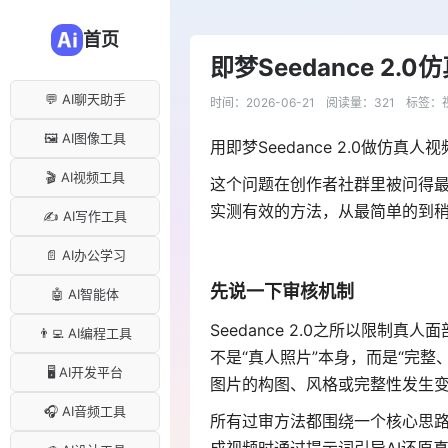
首页
即梦Seedance 2
💬 AI聊天助手
时间：2026-06-21
阅读量：321
标签：
🖼️ AI图像工具
用即梦Seedance 2.0做仿
🎬 AI视频工具
这个问题在创作者社群里被问得
实测有效的方法，从最简单的到
✍️ AI写作工具
📄 AI办公学习
先说一下审核机制
🤖 AI智能体
Seedance 2.0之所以限
👨‍💻 AI编程工具
不是“真人照片”本身，而是“完整
🖥️ AI开发平台
图片的构图、风格或完整性发生
🎧 AI音频工具
所有过审方法都围绕一个核心思路