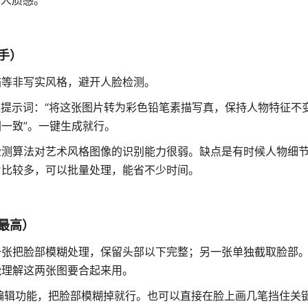
真人质感
。
手）
描等非写实风格，避开人脸检测。
入提示词：“将这张图片转为彩色铅笔素描写真，保持人物特征不
一致”
。一键生成就行。
检测算法对艺术风格图像的识别能力很弱
。缺点是有时候人物细
片比较多，可以批量处理，能省不少时间。
最高）
一张把脸部模糊处理，保留头部以下完整；另一张单独截取脸部
能理解这两张图要合起来用。
编辑功能，把脸部模糊掉就行。也可以直接在脸上画几笔挡住关