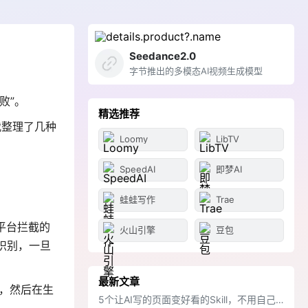
Seedance2.0
字节推出的多模态AI视频生成模型
败”。
精选推荐
我整理了几种
Loomy
LibTV
SpeedAI
即梦AI
蛙蛙写作
Trae
平台拦截的
火山引擎
豆包
识别，一旦
最新文章
片，然后在生
5个让AI写的页面变好看的Skill，不用自己调样式