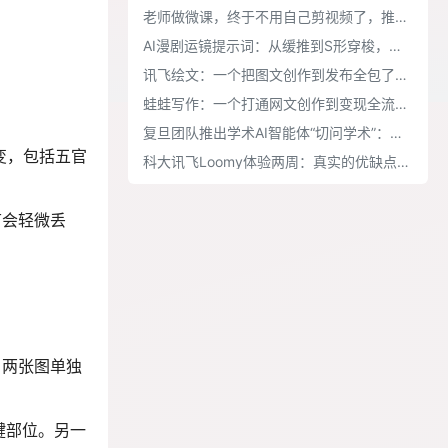
老师做微课，终于不用自己剪视频了，推荐VibeKnow
AI漫剧运镜提示词：从缓推到S形穿梭，覆盖情绪叙事与转场实战
讯飞绘文：一个把图文创作到发布全包了的AI工作台
蛙蛙写作：一个打通网文创作到变现全流程的AI工作台
复旦团队推出学术AI智能体“切问学术”：从想idea到跑实验，帮你搞定科研体力活
变，包括五官
科大讯飞Loomy体验两周：真实的优缺点都在这了
节会轻微丢
。两张图单独
键部位。另一