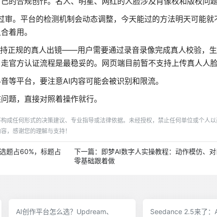
自己的合规创作。名人、明星、网红的人脸涉及肖像权和版权问
%过审。平台的检测机制会动态调整，今天能过的方法明天可能就
组合着用。
实支持正规的真人出镜——用户需要通过录音录像完成真人校验，
，走官方认证流程是最稳妥的。网页端目前暂不支持上传真人人
音等平台，要注意AI内容可能会被识别和限流。
核问题，直接对照着操作就行。
不构成任何形式的决策建议、专业指导或法律依据。未经授权，禁止任何单位或个人以
内容，感谢您的理解与支持！
选题占60%，标题占
下一篇：即梦AI数字人实操教程：动作模仿、
零基础跟着做
AI创作平台怎么选？Updream、
Seedance 2.5来了