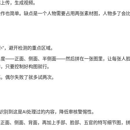
起上传，生成视频。
操作也简单。缺点是一个人物需要占用两张素材图，人物多了会
小”，避开检测的重点区域。
角度——正面、侧面、半侧面——然后拼在一张图里，让每张人
作，只要控制好构图就行。
高。偶尔失败了就多试两次。
台识别到这是AI处理过的内容，降低审核警惕性。
：正面、侧面、背面，再加上手部、脸部、五官的特写细节图，