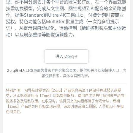
里。你不用分别去开各个平台的账号和订阅，在一个界面就能
按需切换模型，完成从文生图、图生视频到AI配音的全链路创
作。提供Standard到Ultra 4K三档画质，付费计划附带商业
授权。特色功能包括MultiGen批量生成（一次跑多组提示
词）、AI提示词自动优化、运动控制（精确控制镜头和主体运
动）以及局部重绘等图像编辑能力。
进入 Zorq
Zorq官网入口
·本页面为非官方内容聚合页面，提供相关介绍和快捷入口，内
容仅供参考，具体以官网为准。
特别声明 ：AI导航站提供的【Zorq】产品信息来源于网站整理或服务商提
交，从本站跳转后由【Zorq】网站提供服务，请用户注意自行甄别该产品的
服务条款及隐私政策。在收录时，该网页上的内容都属于合规合法，后期
【Zorq】产品网页内容如出现违规，请及时联系站长删除，AI导航网不承担
任何责任。