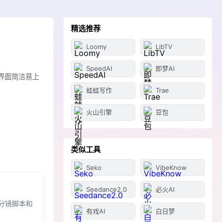
精选推荐
Loomy
LibTV
SpeedAI
即梦AI
界面简洁易上
蛙蛙写作
Trae
火山引擎
豆包
类似工具
Seko
VibeKnow
Seedance2.0
必火AI
分镜脚本和
有戏AI
白日梦