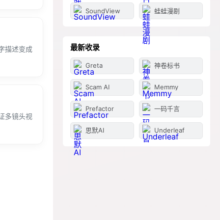
SoundView
蛙蛙漫剧
最新收录
字描述变成
Greta
神卷标书
Scam AI
Memmy
Prefactor
一码千言
证多镜头视
思默AI
Underleaf