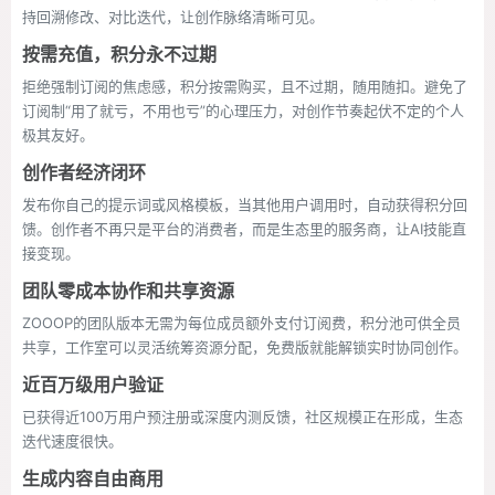
持回溯修改、对比迭代，让创作脉络清晰可见。
按需充值，积分永不过期
拒绝强制订阅的焦虑感，积分按需购买，且不过期，随用随扣。避免了
订阅制“用了就亏，不用也亏”的心理压力，对创作节奏起伏不定的个人
极其友好。
创作者经济闭环
发布你自己的提示词或风格模板，当其他用户调用时，自动获得积分回
馈。创作者不再只是平台的消费者，而是生态里的服务商，让AI技能直
接变现。
团队零成本协作和共享资源
ZOOOP的团队版本无需为每位成员额外支付订阅费，积分池可供全员
共享，工作室可以灵活统筹资源分配，免费版就能解锁实时协同创作。
近百万级用户验证
已获得近100万用户预注册或深度内测反馈，社区规模正在形成，生态
迭代速度很快。
生成内容自由商用