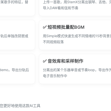
学某歌手的特征，替
上传一首歌，用StemX分离出钢琴、吉他、
导入DAW看和弦和节奏
✅ 短视频批量配BGM
分轨后单独改琵琶或
用Simple模式快速生成不同情绪的15秒背
不同视频段落
✅ 音效库和采样制作
demo，导出分轨后
分离出的某个乐器单音或节奏loop，导出作
电子音乐制作中
让您更好地使用这款AI工具