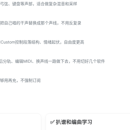
弓弦、键盘等声部，适合做复杂混音和采样
把自己唱的干声替换成那个声线，不用反复录
用Custom控制段落结构、情绪起伏，自由度更高
后分轨、编辑MIDI、换声线一路做下去，不用切好几个软件
够用再充，不强制订阅
✅ 扒谱和编曲学习