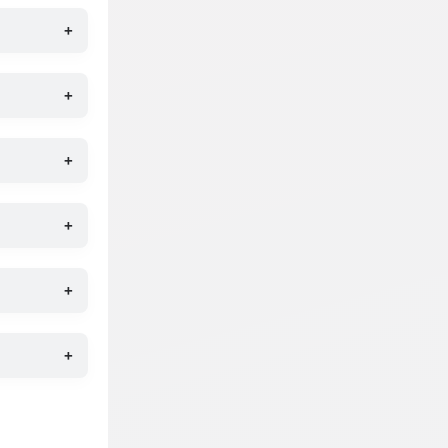
+
+
+
+
+
+