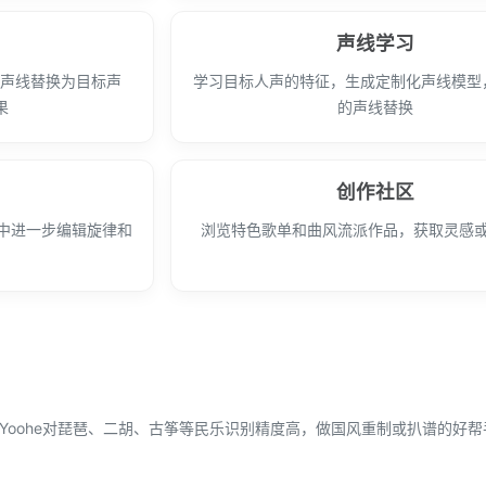
声线学习
其声线替换为目标声
学习目标人声的特征，生成定制化声线模型
果
的声线替换
创作社区
W中进一步编辑旋律和
浏览特色歌单和曲风流派作品，获取灵感
Yoohe对琵琶、二胡、古筝等民乐识别精度高，做国风重制或扒谱的好帮