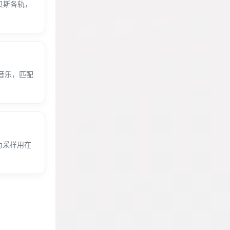
贝斯各轨，
景音乐，匹配
为采样用在