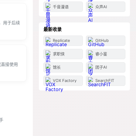
千音漫语
众声AI
，用于后续
最新收录
Replicate
GitHub
求职侠
睿小鉴
或直接使用
馆长
团子AI
VOX Factory
SearchFIT
手