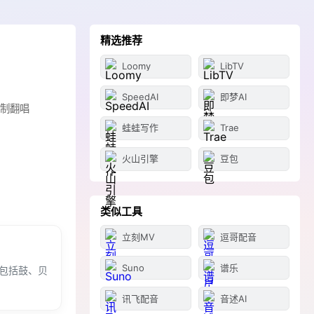
精选推荐
Loomy
LibTV
SpeedAI
即梦AI
定制翻唱
蛙蛙写作
Trae
火山引擎
豆包
类似工具
立刻MV
逗哥配音
Suno
谱乐
，包括鼓、贝
讯飞配音
音述AI