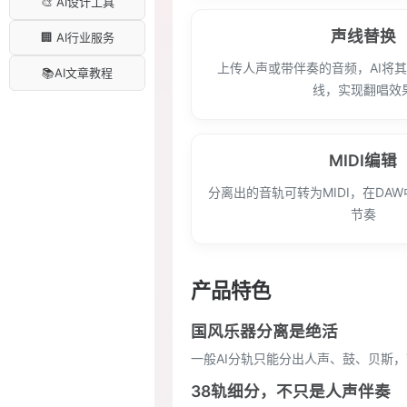
🎨 AI设计工具
声线替换
🏢 AI行业服务
上传人声或带伴奏的音频，AI将
📚AI文章教程
线，实现翻唱效
MIDI编辑
分离出的音轨可转为MIDI，在DA
节奏
产品特色
国风乐器分离是绝活
一般AI分轨只能分出人声、鼓、贝斯，
38轨细分，不只是人声伴奏