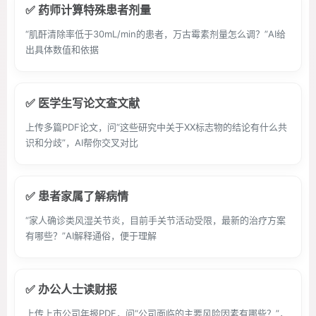
✅ 药师计算特殊患者剂量
“肌酐清除率低于30mL/min的患者，万古霉素剂量怎么调？”AI给
出具体数值和依据
✅ 医学生写论文查文献
上传多篇PDF论文，问“这些研究中关于XX标志物的结论有什么共
识和分歧”，AI帮你交叉对比
✅ 患者家属了解病情
“家人确诊类风湿关节炎，目前手关节活动受限，最新的治疗方案
有哪些？”AI解释通俗，便于理解
✅ 办公人士读财报
上传上市公司年报PDF，问“公司面临的主要风险因素有哪些？”，