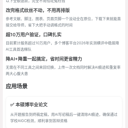
以下全额退款，完全不用怕花冤枉钱
改完格式纹丝不动，不用再排版
参考文献、脚注、图表、页眉页脚一个没动全在原位，下载下来就能直
接交给导师，省下大把手动调格式的时间
超10万用户验证，口碑扎实
目前累计服务超过10万用户，多个博客平台2026年实测横评中稳居降
AI工具首选梯队
降AI+降重一起搞定，省时间更省精力
无需在不同工具之间来回切换，上传一次文档同时解决AI痕迹和重复率
两大心腹大患
应用场景
✅ 本硕博毕业论文
从开题报告到终稿定稿，用AI写初稿后一键清除AI痕迹，确保通过
学校AIGC检测，顺利拿到答辩资格