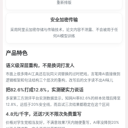
重新排版
安全加密传输
采用阿里云加密存储与传输技术，论文内容不泄露、不会被用于任
何AI模型训练
产品特色
语义级深层重构，不是换词打发人
市面上很多降AI工具还在玩同义词替换的过时把戏，言笔降AI直接做到
逻辑框架和句法结构三个层次的重构，改写后的文字读不出AI味儿
把82.6%打成12.8%，实测硬实力说话
多家第三方测评平台实测数据显示，知网AI率82.6%的样本处理后降至
12.8%，远低于20%安全线，而且试三次结果都稳定在这个区间
4.8元/千字，还送7天不限次免费重写
价格对学生党相当友好，不满意效果7天内随便重写，AI率没降到20%