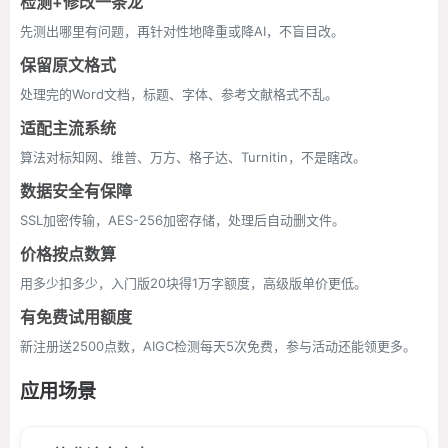
检测+修改一条龙
先测出哪里有问题，再针对性地降重或降AI，不盲目改。
保留原文格式
处理完的Word文档，标题、字体、参考文献格式不乱。
适配主流系统
算法对标知网、维普、万方、格子达、Turnitin，不是瞎改。
数据安全有保障
SSL加密传输，AES-256加密存储，处理后自动删文件。
价格按点数算
用多少扣多少，入门版20块得1万字额度，高级版单价更低。
有免费试用额度
新注册送2500点数，AIGC检测每天5次免费，参与活动还能领更多。
应用场景