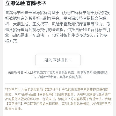
立即体验 喜鹊标书
喜鹊标书AI是千里马招标网基于百万份中标标书与千万级招投
标数据打造的智能标书制作平台。平台深度整合招标文件解
析、大纲生成、正文撰写、风险审查及知识库复用等能力，覆
盖从招标理解到投标交付的全流程。依托自研NLP智能标书引
擎与动态需求匹配算法，可10分钟智能生成多达20万字的投
标方案。
进入 喜鹊标书
喜鹊标书官网入口
·本页面为非官方内容聚合页面，提供相关介绍和快捷入
口，内容仅供参考，具体以官网为准。
特别声明 ：AI导航站提供的【喜鹊标书】产品信息来源于网站整理或服务商
提交，从本站跳转后由【喜鹊标书】网站提供服务，请用户注意自行甄别该产
品的服务条款及隐私政策。在收录时，该网页上的内容都属于合规合法，后期
【喜鹊标书】产品网页内容如出现违规，请及时联系站长删除，AI导航网不承
担任何责任。