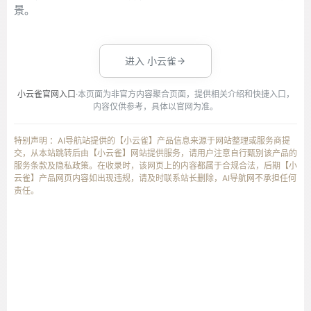
景。
进入 小云雀
小云雀官网入口
·本页面为非官方内容聚合页面，提供相关介绍和快捷入口，
内容仅供参考，具体以官网为准。
特别声明 ：AI导航站提供的【小云雀】产品信息来源于网站整理或服务商提
交，从本站跳转后由【小云雀】网站提供服务，请用户注意自行甄别该产品的
服务条款及隐私政策。在收录时，该网页上的内容都属于合规合法，后期【小
云雀】产品网页内容如出现违规，请及时联系站长删除，AI导航网不承担任何
责任。