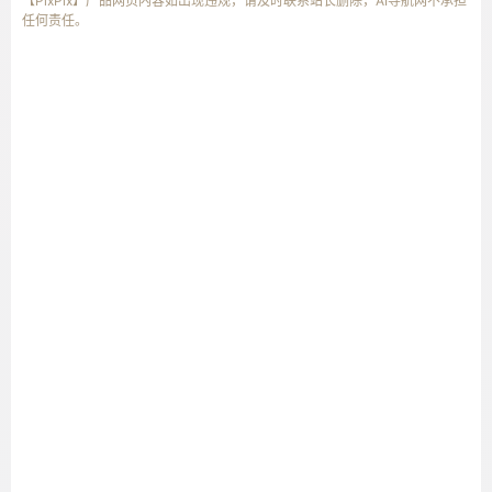
【PixPix】产品网页内容如出现违规，请及时联系站长删除，AI导航网不承担
任何责任。