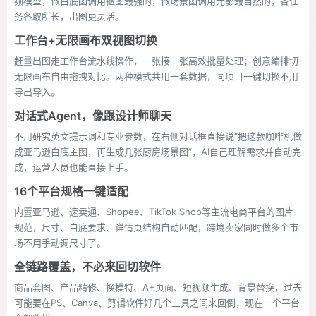
频模型，做白底图调用抠图最强的，做场景图调用光影最自然的，各任
务各取所长，出图更灵活。
工作台+无限画布双视图切换
赶量出图走工作台流水线操作，一张接一张高效批量处理；创意编排切
无限画布自由拖拽对比。两种模式共用一套数据，同项目一键切换不用
导出导入。
对话式Agent，像跟设计师聊天
不用研究英文提示词和专业参数，在右侧对话框直接说“把这款咖啡机做
成亚马逊白底主图，再生成几张厨房场景图”，AI自己理解需求并自动完
成，运营人员也能直接上手。
16个平台规格一键适配
内置亚马逊、速卖通、Shopee、TikTok Shop等主流电商平台的图片
规范，尺寸、白底要求、详情页结构自动匹配，跨境卖家同时做多个市
场不用手动调尺寸了。
全链路覆盖，不必来回切软件
商品套图、产品精修、换模特、A+页面、短视频生成、背景替换，过去
可能要在PS、Canva、剪辑软件好几个工具之间来回倒，现在一个平台