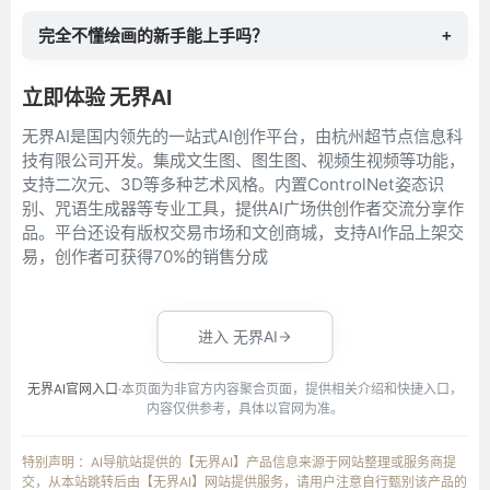
完全不懂绘画的新手能上手吗？
+
立即体验 无界AI
无界AI是国内领先的一站式AI创作平台，由杭州超节点信息科
技有限公司开发。集成文生图、图生图、视频生视频等功能，
支持二次元、3D等多种艺术风格。内置ControlNet姿态识
别、咒语生成器等专业工具，提供AI广场供创作者交流分享作
品。平台还设有版权交易市场和文创商城，支持AI作品上架交
易，创作者可获得70%的销售分成
进入 无界AI
无界AI官网入口
·本页面为非官方内容聚合页面，提供相关介绍和快捷入口，
内容仅供参考，具体以官网为准。
特别声明 ：AI导航站提供的【无界AI】产品信息来源于网站整理或服务商提
交，从本站跳转后由【无界AI】网站提供服务，请用户注意自行甄别该产品的