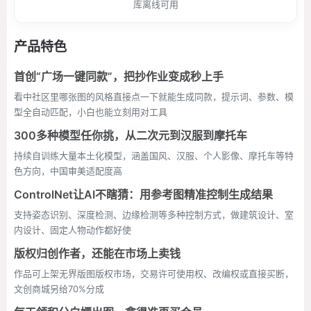
库离线可用
产品特色
首创“广场一键同款”，把抄作业变成秒上手
看中社区里哪张图的风格直接点一下就能生成同款，提示词、参数、模
型全自动匹配，小白也能立刻用对工具
300多种模型任你挑，从二次元到汉服到摩托车
持续自训练大量本土化模型，涵盖国风、汉服、个人影像、摩托车等特
色方向，中国审美适配度高
ControlNet让AI不瞎猜：用参考图精准控制生成结果
支持姿态识别、深度检测、边缘检测等多种控制方式，做建筑设计、室
内设计、固定人物动作都好使
版权归创作者，还能在市场上卖钱
作品可上架无界版图版权市场，交易许可使用权、改编权或直接买断，
文创商城另给70%分成