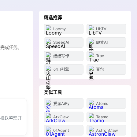
精选推荐
Loomy
LibTV
SpeedAI
即梦AI
守完成任务。
蛙蛙写作
Trae
火山引擎
豆包
类似工具
爱派AiPy
Atoms
ArkClaw
Teamo
时推送整理好
01Agent
AstronClaw