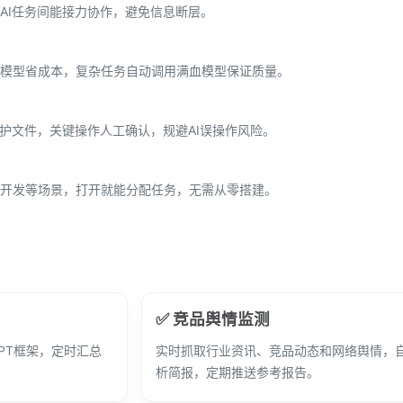
AI任务间能接力协作，避免信息断层。
模型省成本，复杂任务自动调用满血模型保证质量。
保护文件，关键操作人工确认，规避AI误操作风险。
开发等场景，打开就能分配任务，无需从零搭建。
✅ 竞品舆情监测
PT框架，定时汇总
实时抓取行业资讯、竞品动态和网络舆情，
析简报，定期推送参考报告。