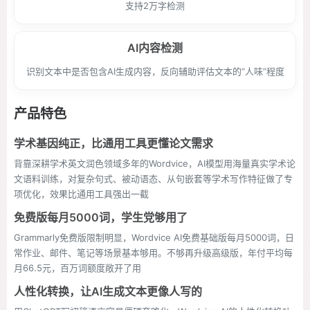
支持2万字检测
AI内容检测
识别文本中是否包含AI生成内容，反向辅助评估文本的“人味”程度
产品特色
学术基因纯正，比通用工具更懂论文需求
背靠深耕学术英文润色领域多年的Wordvice，AI模型用海量真实学术论
文语料训练，对复杂句式、被动语态、从句嵌套等学术写作特征做了专
项优化，效果比通用工具强出一截
免费版每月5000词，学生党够用了
Grammarly免费版限制明显，Wordvice AI免费基础版每月5000词，日
常作业、邮件、笔记等场景基本够用。不够再升级高级版，年付平均每
月66.5元，百万词额度敞开了用
人性化转换，让AI生成文本更像人写的