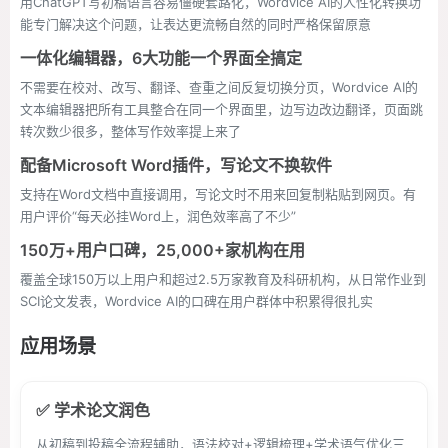
用ChatGPT写初稿语言容易僵硬套路化，Wordvice AI的人性化转换功
能专门解决这个问题，让表达更流畅自然的同时严格保留原意
一体化编辑器，6大功能一个界面全搞定
不需要在校对、改写、翻译、查重之间反复切换分页，Wordvice AI的
文本编辑器把所有工具整合在同一个界面里，边写边改边翻译，页面跳
转次数少很多，整体写作效率提上来了
配备Microsoft Word插件，写论文不换软件
支持在Word文档中直接调用，写论文时不用来回复制粘贴到网页。有
用户评价“每天必挂Word上，润色效率高了不少”
150万+用户口碑，25,000+家机构在用
覆盖全球150万以上用户和超过2.5万家教育及科研机构，从日常作业到
SCI论文发表，Wordvice AI的口碑在用户群体中积累得很扎实
应用场景
✅ 学术论文润色
从初稿到投稿全流程辅助，语法校对+逻辑梳理+学术语气优化三