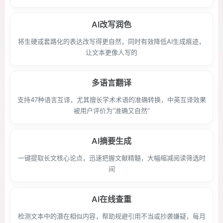
AI改写润色
将生硬或套路化的表达改写得更自然，同时有效降低AI生成痕迹，
让文本更像人写的
多语言翻译
支持47种语言互译，尤其擅长学术术语的准确转换，中英互译效果
被用户评价为“准确又自然”
AI摘要生成
一键提取长文核心论点，迅速把握文献精髓，大幅缩减阅读筛选时
间
AI在线查重
检测文本中的潜在相似内容，帮助规避引用不当或抄袭嫌疑，每月