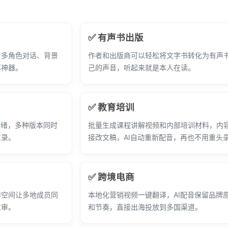
✅ 有声书出版
，多角色对话、背景
作者和出版商可以轻松将文字书转化为有声
率神器。
己的声音，听起来就是本人在读。
✅ 教育培训
情绪，多种版本同时
批量生成课程讲解视频和内部培训材料，内
重录。
接改文稿，AI自动重新配音，再也不用重头
✅ 跨境电商
作空间让多地成员同
本地化营销视频一键翻译，AI配音保留品牌
过审。
和节奏，直接出海投放到多国渠道。