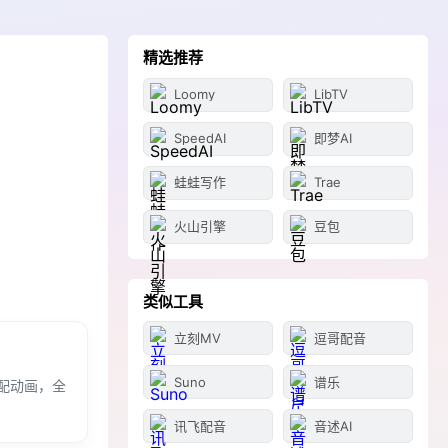
精选推荐
Loomy
LibTV
SpeedAI
即梦AI
蛙蛙写作
Trae
火山引擎
豆包
类似工具
立刻MV
逗哥配音
Suno
谱乐
配动画，全
讯飞配音
音述AI