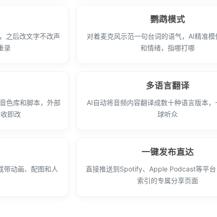
鹦鹉模式
音，之后改文字不改声
对着麦克风示范一句台词的语气，AI精准模
重录
和情绪，指哪打哪
多语言翻译
共享音色库和脚本，外部
AI自动将音频内容翻译成数十种语言版本，
即收即改
球听众
一键发布直达
成带动画、配图和人
直接推送到Spotify、Apple Podcast等平
索引的专属分享页面