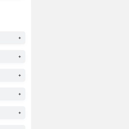
+
+
+
+
+