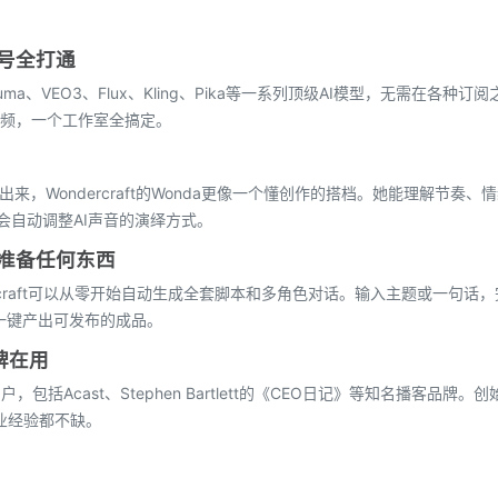
号全打通
、Luma、VEO3、Flux、Kling、Pika等一系列顶级AI模型，无需在各种订
频，一个工作室全搞定。
来，Wondercraft的Wonda更像一个懂创作的搭档。她能理解节奏、
会自动调整AI声音的演绎方式。
准备任何东西
rcraft可以从零开始自动生成全套脚本和多角色对话。输入主题或一句话，
一键产出可发布的成品。
牌在用
包括Acast、Stephen Bartlett的《CEO日记》等知名播客品牌。
术和行业经验都不缺。