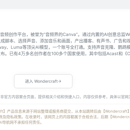
视频与音频创作平台，被誉为“音频界的Canva”。通过内置的AI创意总监W
生成脚本、选择声音、添加音乐和画面，产出播客、有声书、广告和
Runway、Luma等顶尖AI模型，一个账号全打通。支持声音克隆、鹦鹉
。已有4万多名创作者在100多个国家使用，其中包括Acast和《C
进入 Wondercraft
为非官方内容聚合页面，提供相关介绍和快捷入口，内容仅供参考，具体以官网
raft】产品信息来源于网站整理或服务商提交，从本站跳转后由【Wondercraf
及隐私政策。在收录时，该网页上的内容都属于合规合法，后期【Wondercra
AI导航网不承担任何责任。