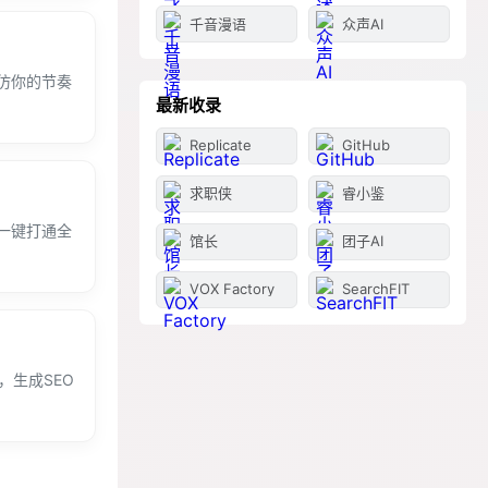
千音漫语
众声AI
仿你的节奏
最新收录
Replicate
GitHub
求职侠
睿小鉴
一键打通全
馆长
团子AI
VOX Factory
SearchFIT
台，生成SEO