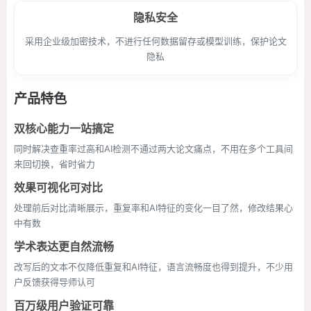
隐私安全
采用企业级加密技术，不进行任何数据留存或模型训练，保护论文
隐私
产品特色
双核心能力一站搞定
同时解决查重率过高和AI检测不通过两大论文痛点，不用在多个工具间
来回切换，省时省力
效果可视化可对比
处理前后对比清晰展示，重复率和AI特征的变化一目了然，修改结果心
中有数
学术表达更自然流畅
改写后的文本不仅降低重复和AI特征，语言流畅度也得到提升，不少用
户反馈获得导师认可
百万级用户验证可靠