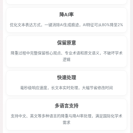
降AI率
优化文本表达方式，一键消除AI生成痕迹，AI特征可从80%降至2%
保留原意
降重过程中完整保留核心观点、专业术语和原文语义，不破坏学术
逻辑
快速处理
毫秒级响应速度，长文本实时处理，大幅节省修改时间
多语言支持
支持中文、英文等多种语言的降重与降AI率处理，满足国际化学术
需求