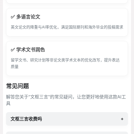
✅ 多语言论文
英文论文的降重与AI率优化，满足国际期刊和海外毕业的投稿需求
✅ 学术文书润色
留学文书、研究计划等非论文类学术文本的优化改写，提升表达
质量
常见问题
解答您关于"文枢三言"的常见疑问，让您更好地使用这款AI工
具
文枢三言收费吗
+