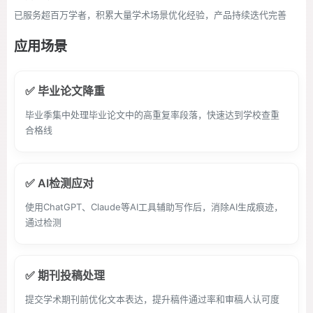
已服务超百万学者，积累大量学术场景优化经验，产品持续迭代完善
应用场景
✅ 毕业论文降重
毕业季集中处理毕业论文中的高重复率段落，快速达到学校查重
合格线
✅ AI检测应对
使用ChatGPT、Claude等AI工具辅助写作后，消除AI生成痕迹，
通过检测
✅ 期刊投稿处理
提交学术期刊前优化文本表达，提升稿件通过率和审稿人认可度