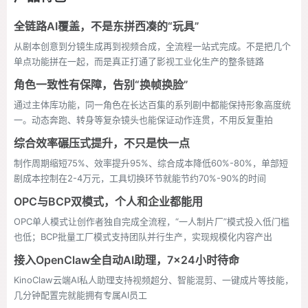
全链路AI覆盖，不是东拼西凑的“玩具”
从剧本创意到分镜生成再到视频合成，全流程一站式完成。不是把几个
单点功能拼在一起，而是真正打通了影视工业化生产的整条链路
角色一致性有保障，告别“换帧换脸”
通过主体库功能，同一角色在长达百集的系列剧中都能保持形象高度统
一。动态奔跑、转身等复杂镜头也能保证动作连贯，不用反复重拍
综合效率碾压式提升，不只是快一点
制作周期缩短75%、效率提升95%、综合成本降低60%-80%，单部短
剧成本控制在2-4万元，工具切换环节就能节约70%-90%的时间
OPC与BCP双模式，个人和企业都能用
OPC单人模式让创作者独自完成全流程，“一人制片厂”模式投入低门槛
也低；BCP批量工厂模式支持团队并行生产，实现规模化内容产出
接入OpenClaw全自动AI助理，7×24小时待命
KinoClaw云端AI私人助理支持视频超分、智能混剪、一键成片等技能，
几分钟配置完就能拥有专属AI员工