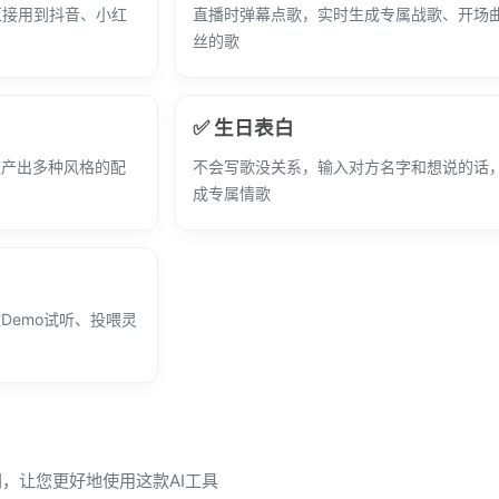
直接用到抖音、小红
直播时弹幕点歌，实时生成专属战歌、开场
丝的歌
✅ 生日表白
速产出多种风格的配
不会写歌没关系，输入对方名字和想说的话，
成专属情歌
Demo试听、投喂灵
问，让您更好地使用这款AI工具