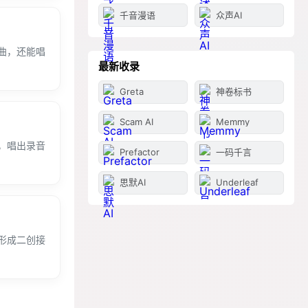
千音漫语
众声AI
曲，还能唱
最新收录
Greta
神卷标书
Scam AI
Memmy
，唱出录音
Prefactor
一码千言
思默AI
Underleaf
形成二创接