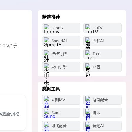
精选推荐
Loomy
LibTV
SpeedAI
即梦AI
到QQ音乐
蛙蛙写作
Trae
火山引擎
豆包
类似工具
立刻MV
逗哥配音
Suno
谱乐
成匹配风格
讯飞配音
音述AI