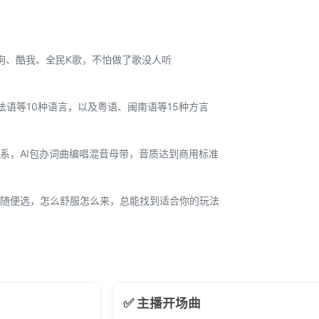
狗、酷我、全民K歌，不怕做了歌没人听
法语等10种语言，以及粤语、闽南语等15种方言
系，AI包办词曲编唱混音母带，音质达到商用标准
随便选，怎么舒服怎么来，总能找到适合你的玩法
✅ 主播开场曲