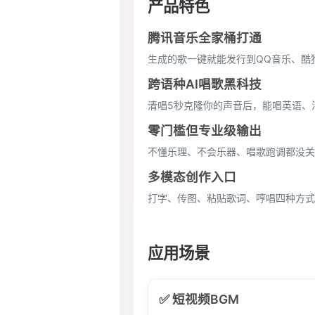
产品特色
腾讯音乐全家桶打通
生成的歌一键就能发行到QQ音乐、酷
跨语种AI唱歌黑科技
清唱5秒克隆你的声音后，能唱英语、
零门槛但专业级输出
不懂乐理、不会乐器、唱歌跑调都没关
多模态创作入口
打字、传图、粘贴歌词、哼唱四种方式
应用场景
✅ 短视频BGM