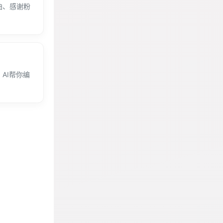
曲、感谢粉
AI帮你编