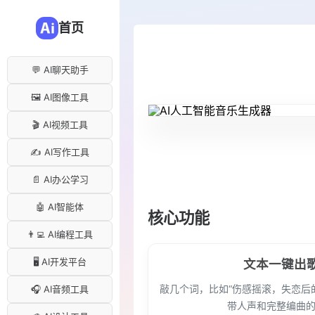
首页
💬 AI聊天助手
🖼️ AI图像工具
🎬 AI视频工具
✍️ AI写作工具
📄 AI办公学习
🤖 AI智能体
核心功能
👨‍💻 AI编程工具
🖥️ AI开发平台
文本一键出
敲几个词，比如“伤感摇滚，失恋后的
🎧 AI音频工具
带人声和完整编曲