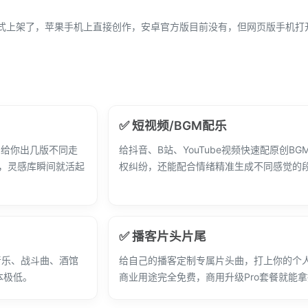
正式上架了，苹果手机上直接创作，安卓官方版目前没有，但网页版手机打
✅ 短视频/BGM配乐
I给你出几版不同走
给抖音、B站、YouTube视频快速配原创BG
有，灵感库瞬间就活起
权纠纷，还能配合情绪精准生成不同感觉的
✅ 播客片头片尾
音乐、战斗曲、酒馆
给自己的播客定制专属片头曲，打上你的个
本极低。
商业用途完全免费，商用升级Pro套餐就能