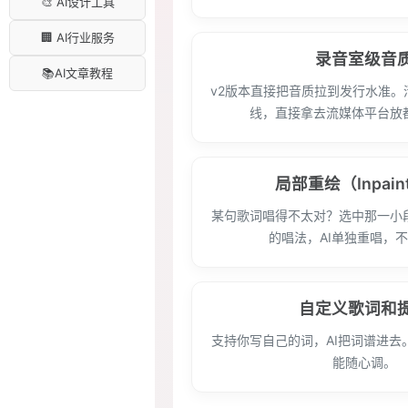
🎨 AI设计工具
🏢 AI行业服务
录音室级音
📚AI文章教程
v2版本直接把音质拉到发行水准。
线，直接拿去流媒体平台放
局部重绘（Inpain
某句歌词唱得不太对？选中那一小
的唱法，AI单独重唱，
自定义歌词和
支持你写自己的词，AI把词谱进去
能随心调。