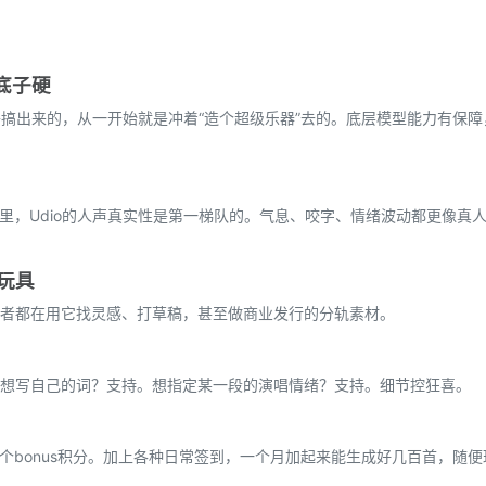
术底子硬
AI老将搞出来的，从一开始就是冲着“造个超级乐器”去的。底层模型能力有保
行里，Udio的人声真实性是第一梯队的。气息、咬字、情绪波动都更像真
玩具
者都在用它找灵感、打草稿，甚至做商业发行的分轨素材。
想写自己的词？支持。想指定某一段的演唱情绪？支持。细节控狂喜。
0个bonus积分。加上各种日常签到，一个月加起来能生成好几百首，随便