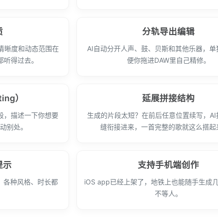
质
分轨导出编辑
清晰度和动态范围在
AI自动分开人声、鼓、贝斯和其他乐器，单
都听得过去。
便你拖进DAW里自己精修。
ting）
延展拼接结构
段，描述一下你想要
生成的片段太短？在前后任意位置续写，AI
不动别处。
缝衔接进来，一首完整的歌就这么搭起
提示
支持手机端创作
。各种风格、时长都
iOS app已经上架了，地铁上也能随手生成
不等人。