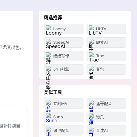
精选推荐
Loomy
LibTV
SpeedAI
即梦AI
典尤其出色，
蛙蛙写作
Trae
火山引擎
豆包
类似工具
立刻MV
逗哥配音
Suno
谱乐
理都特别自
讯飞配音
音述AI