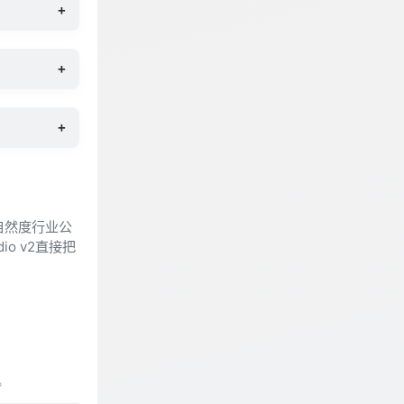
+
+
+
自然度行业公
o v2直接把
。