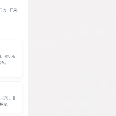
开也一样用。
M，避免版
段落。
人标签。非
拿授权。