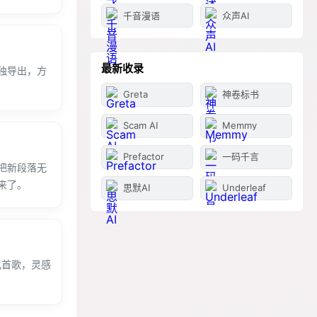
千音漫语
众声AI
最新收录
独导出，方
Greta
神卷标书
Scam AI
Memmy
Prefactor
一码千言
把新段落无
来了。
思默AI
Underleaf
几首歌，灵感