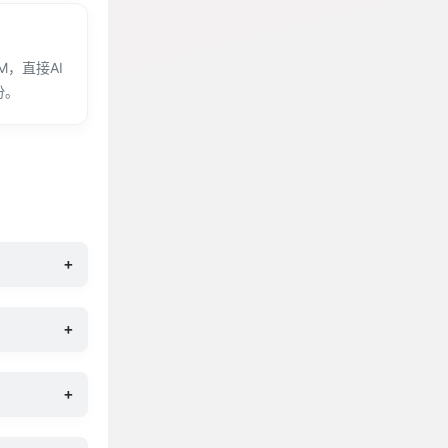
，直接AI
份。
+
+
+