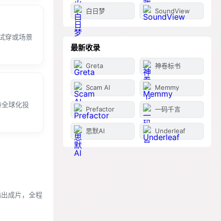
白日梦
SoundView
试穿或场景
最新收录
Greta
神卷标书
Scam AI
Memmy
持全球化投
Prefactor
一码千言
思默AI
Underleaf
输出成片，全程