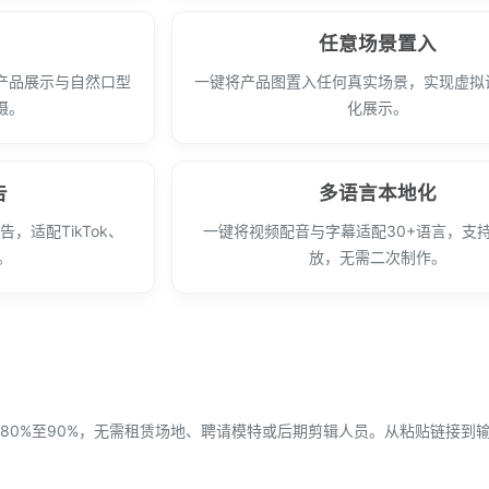
任意场景置入
产品展示与自然口型
一键将产品图置入任何真实场景，实现虚拟
摄。
化展示。
告
多语言本地化
，适配TikTok、
一键将视频配音与字幕适配30+语言，支
台。
放，无需二次制作。
80%至90%，无需租赁场地、聘请模特或后期剪辑人员。从粘贴链接到