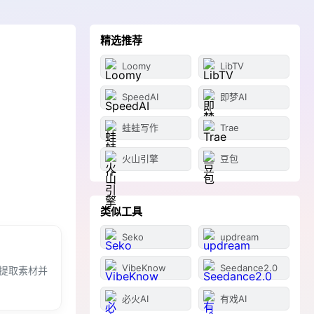
精选推荐
Loomy
LibTV
SpeedAI
即梦AI
蛙蛙写作
Trae
火山引擎
豆包
类似工具
Seko
updream
VibeKnow
Seedance2.0
自动提取素材并
必火AI
有戏AI