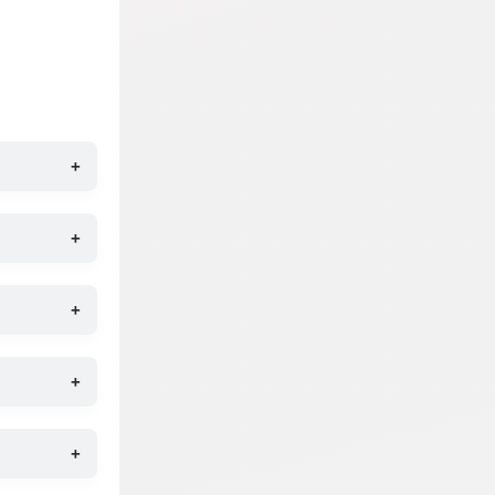
+
+
+
+
+