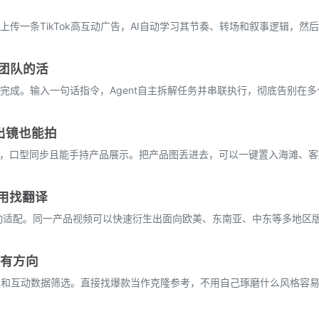
传一条TikTok高互动广告，AI自动学习其节奏、转场和叙事逻辑，然
团队的活
完成。输入一句话指令，Agent自主拆解任务并串联执行，彻底告别在
出镜也能拍
人，口型同步且能手持产品展示。把产品图丢进去，可以一键置入海滩、
用找翻译
动适配。同一产品视频可以快速衍生出面向欧美、东南亚、中东等多地区
也有方向
按品类和互动数据筛选。直接找爆款当作克隆参考，不用自己琢磨什么风格容