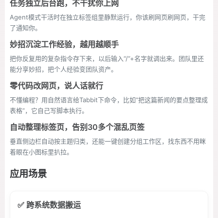
任务独立后台跑，不干扰你上网
Agent模式干活时在独立标签组里静默运行，你该刷网页刷网页，干完
了通知你。
妙招沉淀工作经验，越用越顺手
把你反复用的复杂指令存下来，以后输入“/”+名字就调出来。团队里还
能分享妙招，把个人经验变团队资产。
零代码改网页，说人话就行
不懂编程？用自然语言给Tabbit下命令，比如“把这篇新闻的要点整理成
表格”，它自己写脚本执行。
自动整理标签页，告别30多个混乱页签
垂直侧边栏自动按主题归类，还能一键创建分组工作区，找东西不用眯
着眼在小图标里扒拉。
应用场景
✅ 跨系统数据搬运