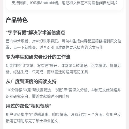
支持网页、iOS和Android端，笔记和文档在不同设备间自动同步
产品特色
“字字有据”解决学术诚信痛点
面向学术场景，对AI幻觉零容忍。每句AI生成内容都直接链接到原文位
置，点一下就能查，适合对引用准确性要求极高的论文写作
专为学生和研究者设计的工作流
功能围绕“读文献、写综述”展开，课堂录音转笔记、论文精读、批量分
析、综述生成一气呵成，而非宽泛的通用笔记工具
从广度到深度的阅读支持
“10分钟读50篇”帮快速筛选，“知识库”帮深入分析，AI梳理文献脉络并
识别研究空白，覆盖文献综述不同阶段
用过的都说“相见恨晚”
用户评价集中在“逻辑清晰、响应快速、没有幻觉”三个方面，有用户反
馈用它辅助写完了硕士毕业论文