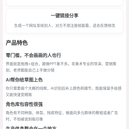
一键链接分享
生成一个网址发给别人，对方不用注册就能看，适合反馈修改
产品特色
零门槛，不会画画的人也行
界面就是拖拽+组合，跟做PPT差不多。非美术专业的导演、营销策
划、老师都能自己上手做分镜
AI帮你给草图上色
你只需要画个大概的线框，AI识别后补上颜色和细节，既能保留手绘感
又能快速变精致
角色库包容性很强
角色有不同种族、体型、残疾特征，做面向多元群体的教程或者广告
时，不怕被说刻板印象
生产信息整合在一个地方